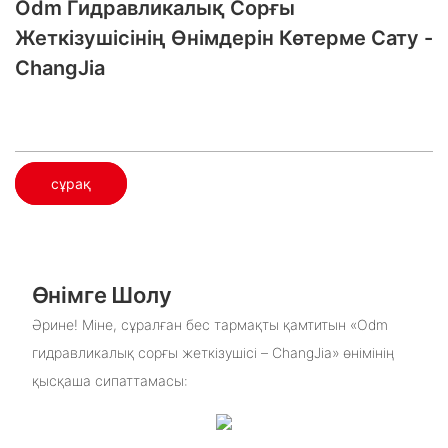
Odm Гидравликалық Сорғы
Жеткізушісінің Өнімдерін Көтерме Сату -
ChangJia
сұрақ
Өнімге Шолу
Әрине! Міне, сұралған бес тармақты қамтитын «Odm
гидравликалық сорғы жеткізушісі – ChangJia» өнімінің
қысқаша сипаттамасы: