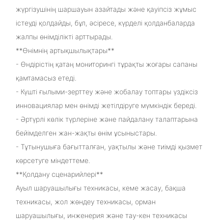
жүргізушінің шаршауын азайтады және қауіпсіз жұмыс
істеуді қолдайды, бұл, әсіресе, күрделі қолданбаларда
жалпы өнімділікті арттырады.
**Өнімнің артықшылықтары**
- Өндірістің қатаң мониторингі тұрақты жоғары сапаны
қамтамасыз етеді.
- Күшті ғылыми-зерттеу және жобалау топтары үздіксіз
инновациялар мен өнімді жетілдіруге мүмкіндік береді.
- Әртүрлі көлік түрлеріне және пайдалану талаптарына
бейімделген жан-жақты өнім ұсыныстары.
- Тұтынушыға бағытталған, уақтылы және тиімді қызмет
көрсетуге міндеттеме.
**Қолдану сценарийлері**
Ауыл шаруашылығы техникасы, кеме жасау, бақша
техникасы, жол жөндеу техникасы, орман
шаруашылығы, инженерия және тау-кен техникасы