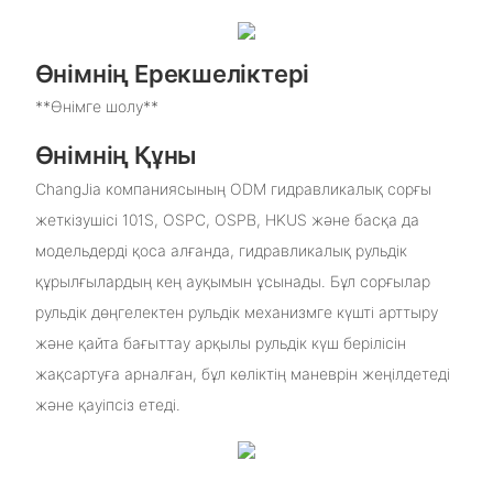
Өнімнің Ерекшеліктері
**Өнімге шолу**
Өнімнің Құны
ChangJia компаниясының ODM гидравликалық сорғы
жеткізушісі 101S, OSPC, OSPB, HKUS және басқа да
модельдерді қоса алғанда, гидравликалық рульдік
құрылғылардың кең ауқымын ұсынады. Бұл сорғылар
рульдік дөңгелектен рульдік механизмге күшті арттыру
және қайта бағыттау арқылы рульдік күш берілісін
жақсартуға арналған, бұл көліктің маневрін жеңілдетеді
және қауіпсіз етеді.