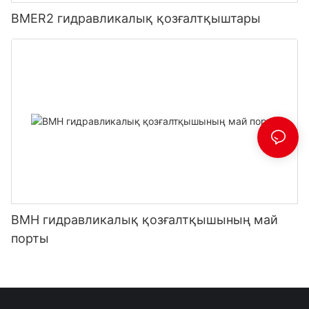
BMER2 гидравликалық қозғалтқыштары
BMH гидравликалық қозғалтқышының май
порты