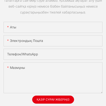
талаптарға сай өмір сүре аламыз. Қосымша ақпарат алу үшін
веб-сайтқа кіріңіз немесе бізбен байланысыңыз немесе
сұрақтарыңызбен тікелей хабарласыңыз.
Аты
Электрондық Пошта
Телефон/whatsApp
Мазмұны
ҚАЗІР СҰРАУ ЖІБЕРІҢІЗ