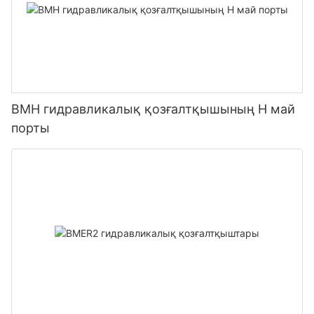
BMH гидравликалық қозғалтқышының H май
порты