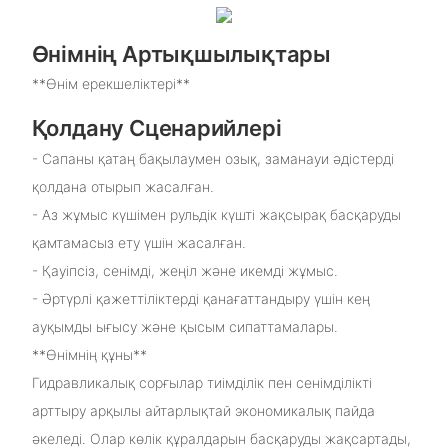
Өнімнің Артықшылықтары
**Өнім ерекшеліктері**
Қолдану Сценарийлері
- Сапаны қатаң бақылаумен озық, заманауи әдістерді
қолдана отырып жасалған.
- Аз жұмыс күшімен рульдік күшті жақсырақ басқаруды
қамтамасыз ету үшін жасалған.
- Қауіпсіз, сенімді, жеңіл және икемді жұмыс.
- Әртүрлі қажеттіліктерді қанағаттандыру үшін кең
ауқымды ығысу және қысым сипаттамалары.
**Өнімнің құны**
Гидравликалық сорғылар тиімділік пен сенімділікті
арттыру арқылы айтарлықтай экономикалық пайда
әкеледі. Олар көлік құралдарын басқаруды жақсартады,