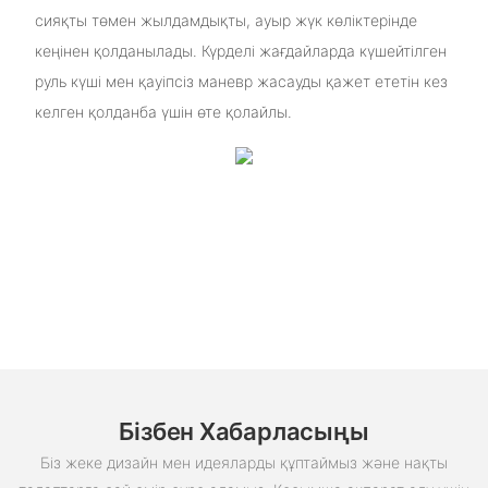
сияқты төмен жылдамдықты, ауыр жүк көліктерінде
кеңінен қолданылады. Күрделі жағдайларда күшейтілген
руль күші мен қауіпсіз маневр жасауды қажет ететін кез
келген қолданба үшін өте қолайлы.
Бізбен Хабарласыңы
Біз жеке дизайн мен идеяларды құптаймыз және нақты