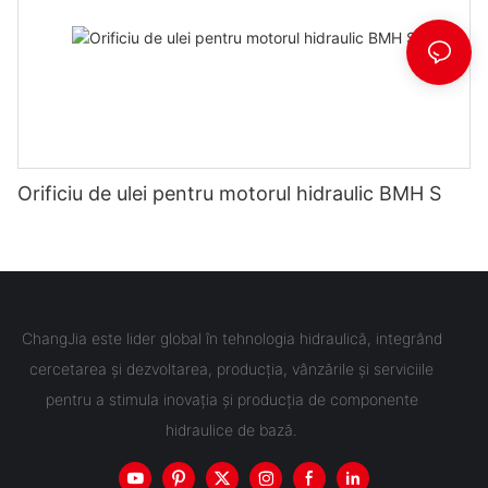
Orificiu de ulei pentru motorul hidraulic BMH S
ChangJia este lider global în tehnologia hidraulică, integrând
cercetarea și dezvoltarea, producția, vânzările și serviciile
pentru a stimula inovația și producția de componente
hidraulice de bază.