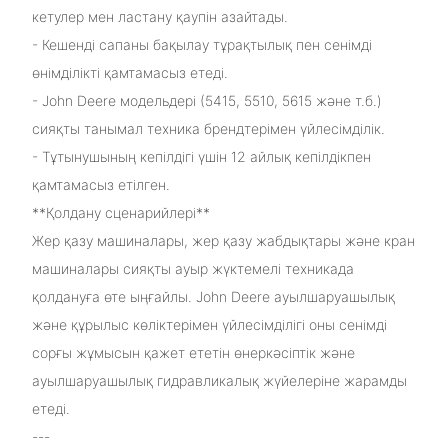
кетулер мен ластану қаупін азайтады.
- Кешенді сапаны бақылау тұрақтылық пен сенімді
өнімділікті қамтамасыз етеді.
- John Deere модельдері (5415, 5510, 5615 және т.б.)
сияқты танымал техника брендтерімен үйлесімділік.
- Тұтынушының кепілдігі үшін 12 айлық кепілдікпен
қамтамасыз етілген.
**Қолдану сценарийлері**
Жер қазу машиналары, жер қазу жабдықтары және кран
машиналары сияқты ауыр жүктемелі техникада
қолдануға өте ыңғайлы. John Deere ауылшаруашылық
және құрылыс көліктерімен үйлесімділігі оны сенімді
сорғы жұмысын қажет ететін өнеркәсіптік және
ауылшаруашылық гидравликалық жүйелеріне жарамды
етеді.
---