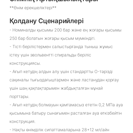
**Өнім ерекшеліктері**
Қолдану Сценарийлері
- Номиналды қысымы 200 бар және ең жоғары қысымы
250 бар болатын жоғары қысым мүмкіндігі.
- Тісті берілістермен салыстырғанда тыныш жұмыс
істеу үшін эвольвентті спиральды беріліс
конструкциясы.
- Ағып кетудің алдын алу үшін стандартты O-тәрізді
сақиналы тығыздағыштармен және ластанудан қорғау
үшін шаң қақпақтарымен жабдықталған мұнай
порттары.
- Ағып кетудің болмауын қамтамасыз ететін 0,2 МПа ауа
қысымына батыру сынағымен расталған ауа өткізбейтін
конструкция.
- Нақты өнімділік сипаттамаларына 28+12 мл/айн