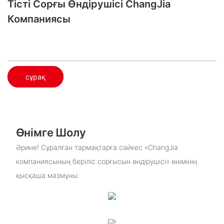
Тісті Сорғы Өндірушісі ChangJia
Компаниясы
сұрақ
Өнімге Шолу
Әрине! Сұралған тармақтарға сәйкес «ChangJia
компаниясының беріліс сорғысын өндірушісі» өнімінің
қысқаша мазмұны: