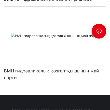
BMH гидравликалық қозғалтқышының май
порты