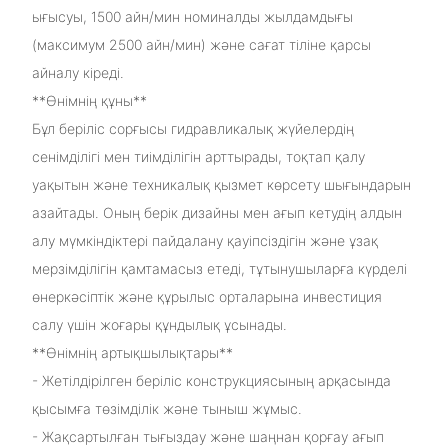
ығысуы, 1500 айн/мин номиналды жылдамдығы
(максимум 2500 айн/мин) және сағат тіліне қарсы
айналу кіреді.
**Өнімнің құны**
Бұл беріліс сорғысы гидравликалық жүйелердің
сенімділігі мен тиімділігін арттырады, тоқтап қалу
уақытын және техникалық қызмет көрсету шығындарын
азайтады. Оның берік дизайны мен ағып кетудің алдын
алу мүмкіндіктері пайдалану қауіпсіздігін және ұзақ
мерзімділігін қамтамасыз етеді, тұтынушыларға күрделі
өнеркәсіптік және құрылыс орталарына инвестиция
салу үшін жоғары құндылық ұсынады.
**Өнімнің артықшылықтары**
- Жетілдірілген беріліс конструкциясының арқасында
қысымға төзімділік және тыныш жұмыс.
- Жақсартылған тығыздау және шаңнан қорғау ағып