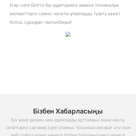
Егер сізге белгілі бір аудиторияға немесе техникалық
мәліметтерге сәйкес келетін ұпайларды түзету қажет
болса, сұраудан тартынбаңыз!
Бізбен Хабарласыңы
Біз жеке дизайн мен идеяларды құптаймыз және нақты
талаптарға сай өмір сүре аламыз. Қосымша ақпарат алу үшін
веб-сайтқа кіріңіз немесе бізбен байланысыңыз немесе