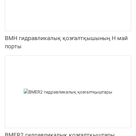
BMH гидравликалық қозғалтқышының H май
порты
BMER2 гидравликалық қозғалтқыштары