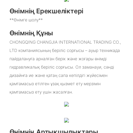
Өнімнің Ерекшеліктері
**Өнімге шолу**
Өнімнің Құны
CHONGQING CHANGJIA INTERNATIONAL TRADING CO.,
LTD компаниясының беріліс сорғысы – ауыр техникада
пайдалануға арналған берік және жоғары өнімді
гидравликалық беріліс сорғысы. Ол заманауи, сәнді
дизайнға ие және қатаң сапа кепілдігі жүйесімен
қамтамасыз етілген ұзақ қызмет ету мерзімін
қамтамасыз ету үшін жасалған.
Өнімнің Артықшылықтары