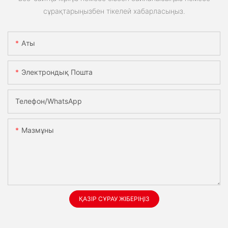
сұрақтарыңызбен тікелей хабарласыңыз.
Аты
Электрондық Пошта
Телефон/whatsApp
Мазмұны
ҚАЗІР СҰРАУ ЖІБЕРІҢІЗ