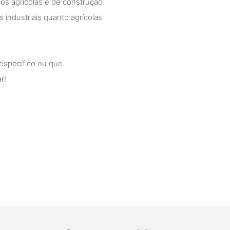
os agrícolas e de construção
 industriais quanto agrícolas
específico ou que
r!