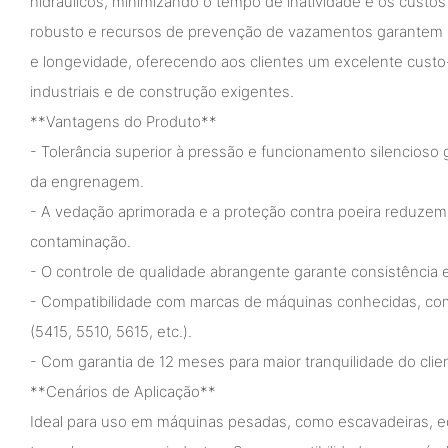
hidráulicos, minimizando o tempo de inatividade e os cust
robusto e recursos de prevenção de vazamentos garantem 
e longevidade, oferecendo aos clientes um excelente cust
industriais e de construção exigentes.
**Vantagens do Produto**
- Tolerância superior à pressão e funcionamento silencioso
da engrenagem.
- A vedação aprimorada e a proteção contra poeira reduzem
contaminação.
- O controle de qualidade abrangente garante consistência
- Compatibilidade com marcas de máquinas conhecidas, c
(5415, 5510, 5615, etc.).
- Com garantia de 12 meses para maior tranquilidade do clie
**Cenários de Aplicação**
Ideal para uso em máquinas pesadas, como escavadeiras, 