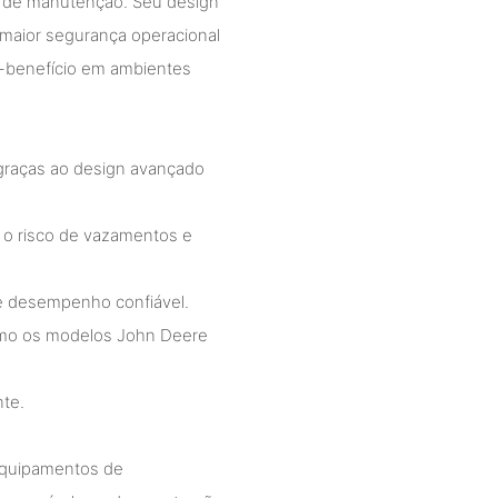
os de manutenção. Seu design
maior segurança operacional
o-benefício em ambientes
 graças ao design avançado
 o risco de vazamentos e
 e desempenho confiável.
omo os modelos John Deere
nte.
equipamentos de