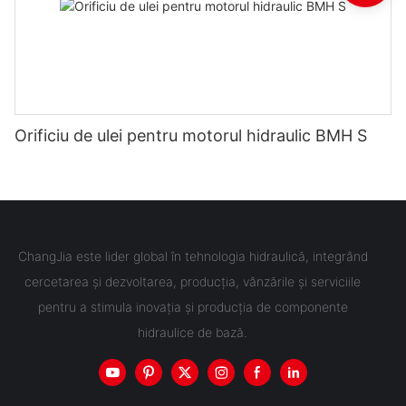
Orificiu de ulei pentru motorul hidraulic BMH S
ChangJia este lider global în tehnologia hidraulică, integrând
cercetarea și dezvoltarea, producția, vânzările și serviciile
pentru a stimula inovația și producția de componente
hidraulice de bază.