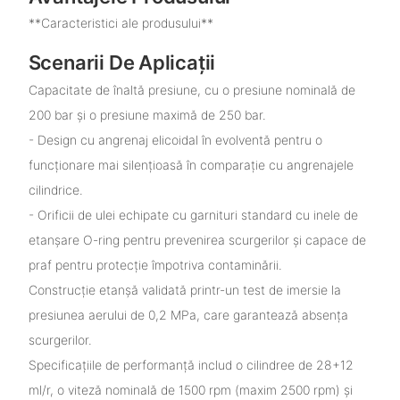
**Caracteristici ale produsului**
Scenarii De Aplicații
Capacitate de înaltă presiune, cu o presiune nominală de
200 bar și o presiune maximă de 250 bar.
- Design cu angrenaj elicoidal în evolventă pentru o
funcționare mai silențioasă în comparație cu angrenajele
cilindrice.
- Orificii de ulei echipate cu garnituri standard cu inele de
etanșare O-ring pentru prevenirea scurgerilor și capace de
praf pentru protecție împotriva contaminării.
Construcție etanșă validată printr-un test de imersie la
presiunea aerului de 0,2 MPa, care garantează absența
scurgerilor.
Specificațiile de performanță includ o cilindree de 28+12
ml/r, o viteză nominală de 1500 rpm (maxim 2500 rpm) și