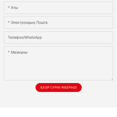
Аты
Электрондық Пошта
Телефон/whatsApp
Мазмұны
ҚАЗІР СҰРАУ ЖІБЕРІҢІЗ