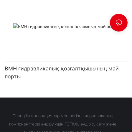
BMH гидравликалық қозғалтқышының май
порты
ChangJia инновациялар мен негізгі гидравликалық
компоненттерді өндіру үшін ҒЗТКЖ, өндіріс, сату және