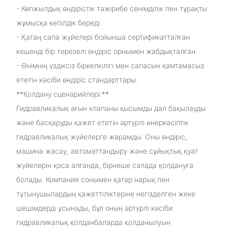
- Көпжылдық өндірістік тәжірибе сенімділік пен тұрақты
жұмысқа кепілдік береді.
- Қатаң сапа жүйелері бойынша сертификатталған
кешенді бір терезелі өндіріс орнымен жабдықталған.
- Өнімнің үздіксіз біркелкілігі мен сапасын қамтамасыз
ететін кәсіби өндіріс стандарттары.
**Қолдану сценарийлері:**
Гидравликалық ағын клапаны қысымды дәл бақылауды
және басқаруды қажет ететін әртүрлі өнеркәсіптік
гидравликалық жүйелерге жарамды. Оны өндіріс,
машина жасау, автоматтандыру және сұйықтық қуат
жүйелерін қоса алғанда, бірнеше салада қолдануға
болады. Компания сонымен қатар нарық пен
тұтынушылардың қажеттіліктеріне негізделген жеке
шешімдерді ұсынады, бұл оның әртүрлі кәсіби
гидравликалық қолданбаларда қолданылуын