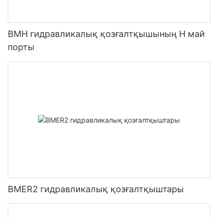
BMH гидравликалық қозғалтқышының H май
порты
BMER2 гидравликалық қозғалтқыштары