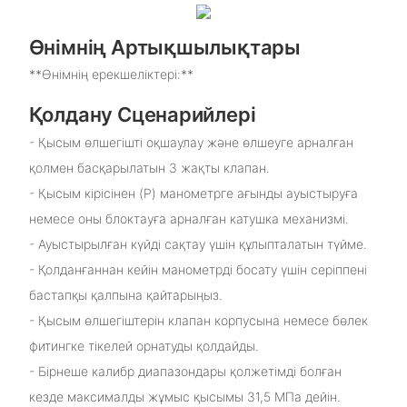
Өнімнің Артықшылықтары
**Өнімнің ерекшеліктері:**
Қолдану Сценарийлері
- Қысым өлшегішті оқшаулау және өлшеуге арналған
қолмен басқарылатын 3 жақты клапан.
- Қысым кірісінен (P) манометрге ағынды ауыстыруға
немесе оны блоктауға арналған катушка механизмі.
- Ауыстырылған күйді сақтау үшін құлыпталатын түйме.
- Қолданғаннан кейін манометрді босату үшін серіппені
бастапқы қалпына қайтарыңыз.
- Қысым өлшегіштерін клапан корпусына немесе бөлек
фитингке тікелей орнатуды қолдайды.
- Бірнеше калибр диапазондары қолжетімді болған
кезде максималды жұмыс қысымы 31,5 МПа дейін.