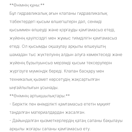
**Өнімнің құны:**
Бұл гидравликалық ағын клапаны гидравликалық
тізбектердегі қысым өлшегіштерін дәл, сенімді
қысыммен өлшеуді және қорғауды қамтамасыз етеді,
жүйенің қауіпсіздігі мен жұмыс тиімділігін қамтамасыз
етеді. Ол қысымды оқшаулау арқылы өлшеуіштің
шамадан тыс жүктелуінің алдын алуға көмектеседі және
жүйенің бұзылуынсыз мерзімді қысым тексерулерін
жүргізуге мүмкіндік береді. Клапан басқару мен
техникалық қызмет көрсетудің жақсартылған
ыңғайлылығын ұсынады.
**Өнімнің артықшылықтары:**
- Беріктік пен өнімділікті қамтамасыз ететін мұқият
таңдалған материалдардан жасалған.
- Дайындалған қызметкерлердің қатаң сапаны бақылауы
арқылы жоғары сапаны қамтамасыз ету.