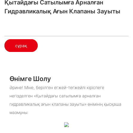
Қытайдағы Сатылымға Арналған
Гидравликалық Ағын Клапаны Зауыты
сұрақ
Өнімге Шолу
Әрине! Міне, берілген егжей-тегжейлі кіріспеге
негізделген «Қытайдағы сатылымға арналған
гидравликалық ағын клапаны зауыты» өнімінің қысқаша
мазмұны: