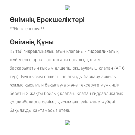
Өнімнің Ерекшеліктері
**Өнімге шолу:**
Өнімнің Құны
Қытай гидравликалық ағын клапаны - гидравликалық
жүйелерге арналған жоғары сапалы, қолмен
басқарылатын қысым өлшегіш оқшаулағыш клапан (AF 6
түрі). Бұл қысым өлшегішіне ағынды басқару арқылы
жұмыс қысымын бақылауға және тексеруге мүмкіндік
беретін 3 жақты бойлық клапан. Клапан гидравликалық
қолданбаларда сенімді қысым өлшеуін және жүйені
бақылауды қамтамасыз етеді.