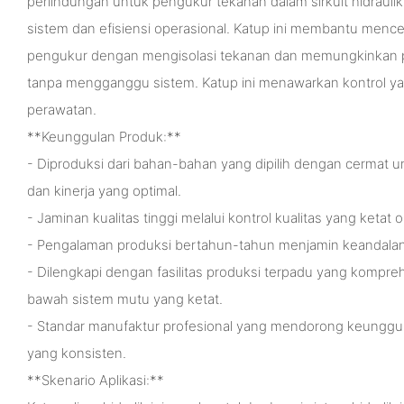
perlindungan untuk pengukur tekanan dalam sirkuit hidraul
sistem dan efisiensi operasional. Katup ini membantu menc
pengukur dengan mengisolasi tekanan dan memungkinkan p
tanpa mengganggu sistem. Katup ini menawarkan kontrol y
perawatan.
**Keunggulan Produk:**
- Diproduksi dari bahan-bahan yang dipilih dengan cermat 
dan kinerja yang optimal.
- Jaminan kualitas tinggi melalui kontrol kualitas yang ketat ol
- Pengalaman produksi bertahun-tahun menjamin keandalan d
- Dilengkapi dengan fasilitas produksi terpadu yang komprehe
bawah sistem mutu yang ketat.
- Standar manufaktur profesional yang mendorong keungg
yang konsisten.
**Skenario Aplikasi:**