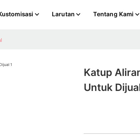
Kustomisasi
Larutan
Tentang Kami
l
Katup Alira
Untuk Dijua