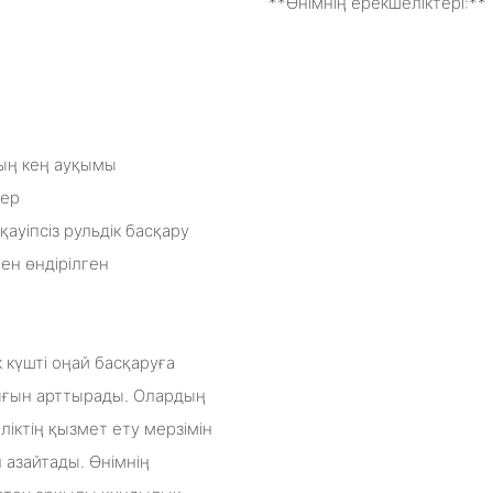
**Өнімнің ерекшеліктері:**
ның кең ауқымы
дер
қауіпсіз рульдік басқару
ен өндірілген
 күшті оңай басқаруға
ылығын арттырады. Олардың
іктің қызмет ету мерзімін
азайтады. Өнімнің