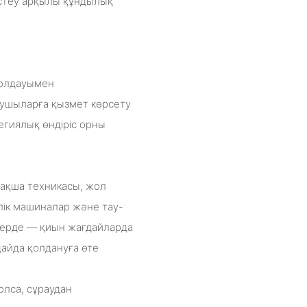
 істеу арқылы құндылық
қолдауымен
ынушыларға қызмет көрсету
егиялық өндіріс орны
ақша техникасы, жол
ік машиналар және тау-
ктерде — қиын жағдайларда
дайда қолдануға өте
олса, сұраудан