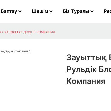
Баптау
Шешім
Біз Туралы
Ре
блоктарды өндіруші компания
Зауыттық 
Рульдік Бл
Компания