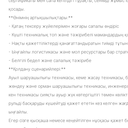
сертификаты мен сапа кепілдігі тұрақты, сенімді жұмыс
қосады.
**Өнімнің артықшылықтары:**
- Қатаң тексеру жүйелерімен жоғары сапалы өндіріс
- Күшті техникалық топ және тәжірибелі мамандардың 
- Нақты қажеттіліктерді қанағаттандыратын тиімді тұт
- Ыңғайлы логистикасы және мол ресурстары бар страт
- Белгілі бедел және салалық тәжірибе
**Қолдану сценарийлері:**
Ауыл шаруашылығы техникасы, кеме жасау техникасы, б
жөндеу және орман шаруашылығы техникасы, инженерл
кен техникасы сияқты ауыр жүк көтергіштігі төмен көлі
рульді басқаруды күшейтуді қажет ететін кез келген жағ
ыңғайлы.
Егер сізге қысқаша немесе кеңейтілген нұсқасы қажет б