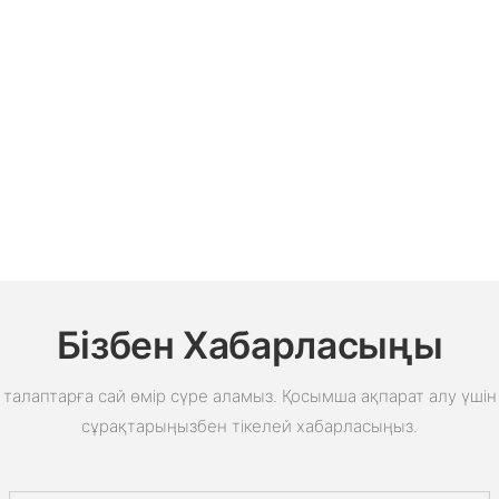
Бізбен Хабарласыңы
талаптарға сай өмір сүре аламыз. Қосымша ақпарат алу үшін 
сұрақтарыңызбен тікелей хабарласыңыз.