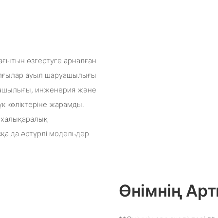
бағытын өзгертуге арналған
ылғылар ауыл шаруашылығы
руашылығы, инженерия және
к көліктеріне жарамды.
е халықаралық
сқа да әртүрлі модельдер
Өнімнің А