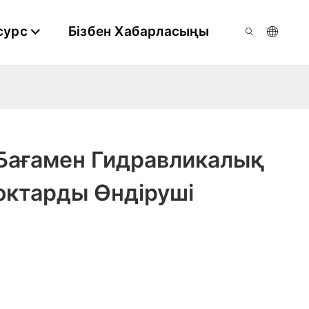
сурс
Бізбен Хабарласыңы
Бағамен Гидравликалық
октарды Өндіруші