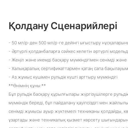
Қолдану Сценарийлері
- 50 мл/р-ден 500 мл/р-ге дейінгі ығыстыру нұсқалары
- Әртүрлі қолданбаларға сәйкес келетін әртүрлі модель
- Жеңіл және икемді басқару мүмкіндігімен сенімді және 
- Халықаралық сертификаттармен қатаң сапа бақылауым
- Аз жұмыс күшімен рульдік күшті арттыру мүмкіндігі
**Өнімнің құны:**
Бұл рульдік басқару құрылғылары жүргізушілерге рульдік
мүмкіндік береді, бұл пайдалану қауіпсіздігі мен жайл
сенімді жұмысы ауыр жүктемелі техниканы қолдайды, көл
ұзартады және техникалық қызмет көрсету шығындарын 