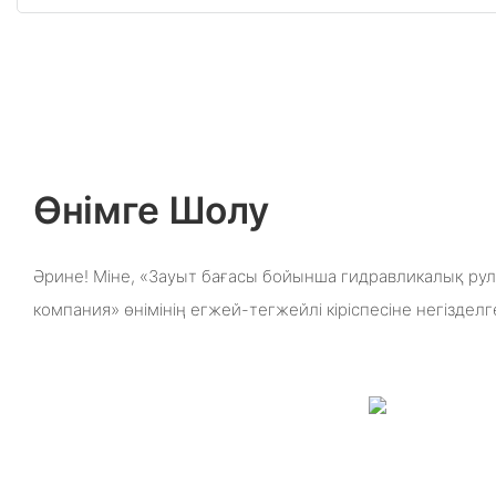
Өнімге Шолу
Әрине! Міне, «Зауыт бағасы бойынша гидравликалық рул
компания» өнімінің егжей-тегжейлі кіріспесіне негіздел