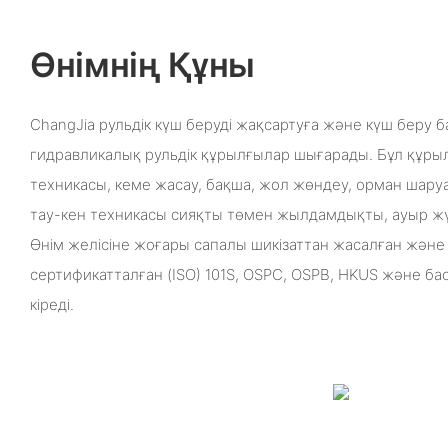
Өнімнің Құны
ChangJia рульдік күш беруді жақсартуға және күш беру 
гидравликалық рульдік құрылғылар шығарады. Бұл құр
техникасы, кеме жасау, бақша, жол жөндеу, орман ша
тау-кен техникасы сияқты төмен жылдамдықты, ауыр жү
Өнім желісіне жоғары сапалы шикізаттан жасалған жән
сертификатталған (ISO) 101S, OSPC, OSPB, HKUS және ба
кіреді.