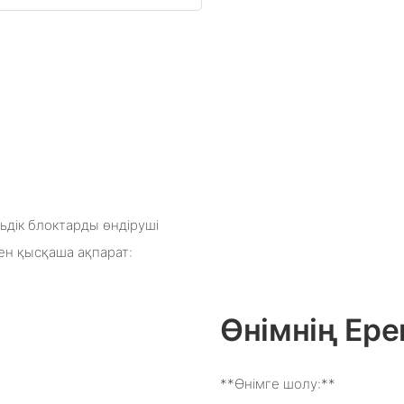
ьдік блоктарды өндіруші
ген қысқаша ақпарат:
Өнімнің Ере
**Өнімге шолу:**