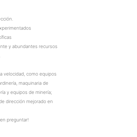
ección.
 experimentados
íficas
iente y abundantes recursos
.
aja velocidad, como equipos
ardinería, maquinaria de
ría y equipos de minería;
 de dirección mejorado en
 en preguntar!