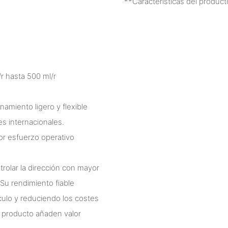
**Características del product
 hasta 500 ml/r
amiento ligero y flexible
es internacionales.
or esfuerzo operativo
rolar la dirección con mayor
 Su rendimiento fiable
culo y reduciendo los costes
el producto añaden valor