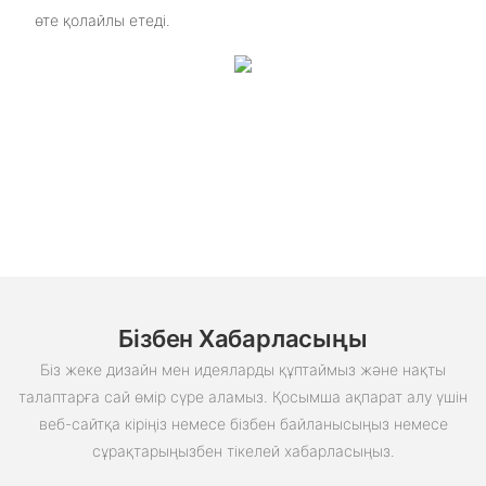
өте қолайлы етеді.
Бізбен Хабарласыңы
Біз жеке дизайн мен идеяларды құптаймыз және нақты
талаптарға сай өмір сүре аламыз. Қосымша ақпарат алу үшін
веб-сайтқа кіріңіз немесе бізбен байланысыңыз немесе
сұрақтарыңызбен тікелей хабарласыңыз.