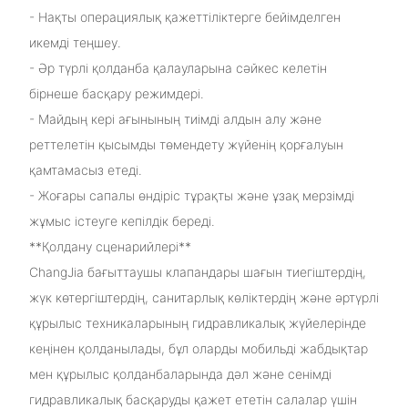
- Нақты операциялық қажеттіліктерге бейімделген
икемді теңшеу.
- Әр түрлі қолданба қалауларына сәйкес келетін
бірнеше басқару режимдері.
- Майдың кері ағынының тиімді алдын алу және
реттелетін қысымды төмендету жүйенің қорғалуын
қамтамасыз етеді.
- Жоғары сапалы өндіріс тұрақты және ұзақ мерзімді
жұмыс істеуге кепілдік береді.
**Қолдану сценарийлері**
ChangJia бағыттаушы клапандары шағын тиегіштердің,
жүк көтергіштердің, санитарлық көліктердің және әртүрлі
құрылыс техникаларының гидравликалық жүйелерінде
кеңінен қолданылады, бұл оларды мобильді жабдықтар
мен құрылыс қолданбаларында дәл және сенімді
гидравликалық басқаруды қажет ететін салалар үшін