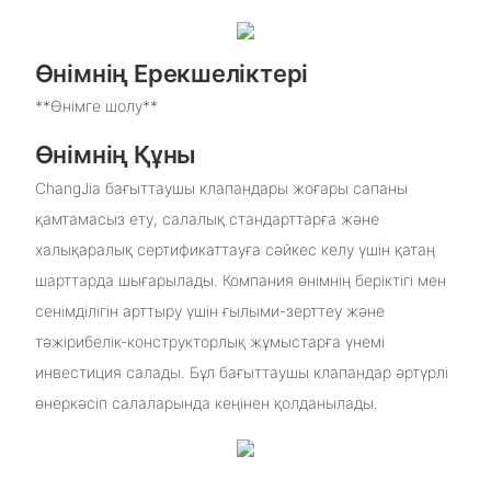
Өнімнің Ерекшеліктері
**Өнімге шолу**
Өнімнің Құны
ChangJia бағыттаушы клапандары жоғары сапаны
қамтамасыз ету, салалық стандарттарға және
халықаралық сертификаттауға сәйкес келу үшін қатаң
шарттарда шығарылады. Компания өнімнің беріктігі мен
сенімділігін арттыру үшін ғылыми-зерттеу және
тәжірибелік-конструкторлық жұмыстарға үнемі
инвестиция салады. Бұл бағыттаушы клапандар әртүрлі
өнеркәсіп салаларында кеңінен қолданылады.