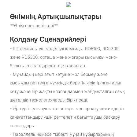
Өнімнің Артықшылықтары
**Өнім ерекшеліктері**
Қолдану Сценарийлері
- RD сериясы үш модельді қамтиды: RD5100, RD5200
және RD5300, орташа және жоғары қысымды моно-
блокты клапандар ретінде жасалған.
- Мұнайдың кері ағып кетуіне жол бермеу және
қысымды реттеуге мүмкіндік беретін кіріктірілген асып
кету және бір жақты клапандармен жабдықталған озық
шетелдік технологияларды біріктіреді.
- Әр түрлі тұтынушы талаптары мен орнату режимдерін
қанағаттандыру үшін реттелетін бағыттаушы басқару
клапандары.
- Параллель немесе тізбекті мұнай құбырларының