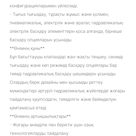
конфигурацияларымен үйлесімді.
- Тығыз тығыздау, тұрақты жұмыс және қолмен,
пневматикалық, электрлік және аралас гидравликалық-
электрлік басқару элементтерін қоса алғанда, бірнеше
басқару опцияларын ұсынады.
**Өнімнің құны**
Бұл бағыттаушы клапандар жан-жақты теңшеу, сенімді
тығыздау және көп режимді басқару опциялары бар
тиімді гидравликалық басқару шешімдерін ұсынады.
Олардың берік дизайны мен қысымды реттеу
мүмкіндіктері әртүрлі гидравликалық жүйелерде жоғары
пайдалану қауіпсіздігін, тиімділігін және бейімделуін
қамтамасыз етеді.
**Өнімнің артықшылықтары**
- Жоғары өнімділік пен беріктік үшін озық
технологияларды пайдалану.