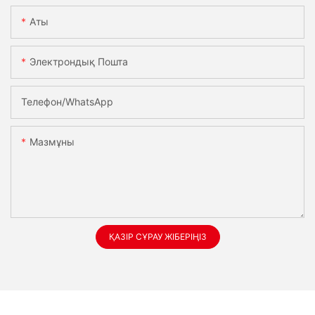
Аты
Электрондық Пошта
Телефон/whatsApp
Мазмұны
ҚАЗІР СҰРАУ ЖІБЕРІҢІЗ