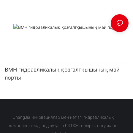
BMH гидравликалық қозғалтқышының май
порты
ChangJia инновациялар мен негізгі гидравликалық
компоненттерді өндіру үшін ҒЗТКЖ, өндіріс, сату және