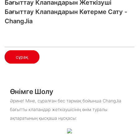
Бағыттау Клапандарын Жеткізуші​
Бағыттау Клапандарын Көтерме Сату -
ChangJia
сұрақ
Өнімге Шолу
Әрине! Міне, сұралған бес тармақ бойынша ChangJia
бағытты клапандар жеткізушісінің өнім туралы
ақпаратының қысқаша нұсқасы: