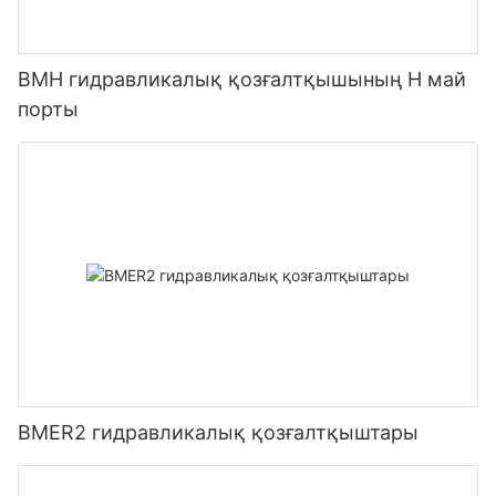
BMH гидравликалық қозғалтқышының H май
порты
BMER2 гидравликалық қозғалтқыштары