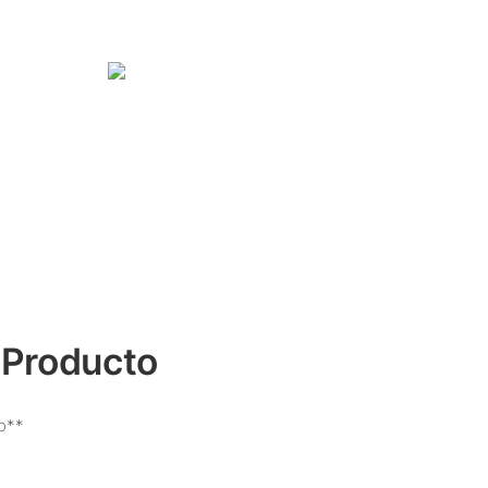
 Producto
to**