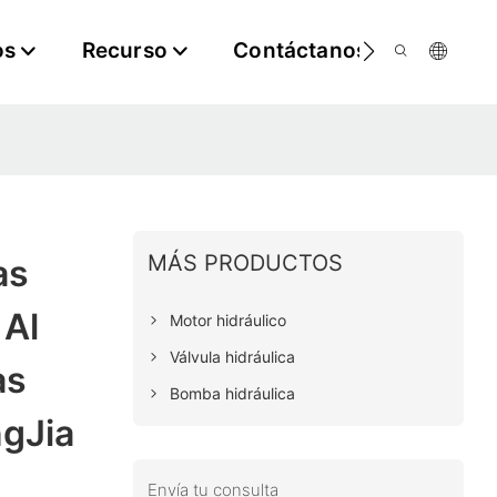
os
Recurso
Contáctanos
MÁS PRODUCTOS
as
 Al
Motor hidráulico
Válvula hidráulica
as
Bomba hidráulica
ngJia
Envía tu consulta