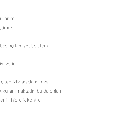
ullanımı.
ştirme.
 basınç tahliyesi, sistem
si verir.
n, temizlik araçlarının ve
k kullanılmaktadır; bu da onları
ilir hidrolik kontrol