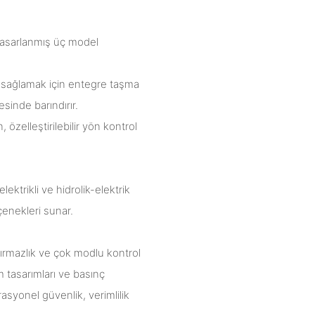
 tasarlanmış üç model
k sağlamak için entegre taşma
sinde barındırır.
özelleştirilebilir yön kontrol
lektrikli ve hidrolik-elektrik
enekleri sunar.
dırmazlık ve çok modlu kontrol
m tasarımları ve basınç
asyonel güvenlik, verimlilik