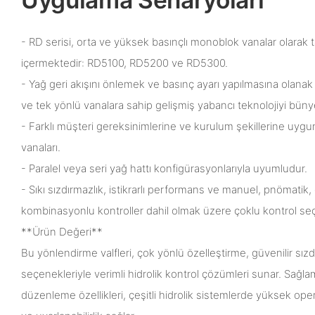
- RD serisi, orta ve yüksek basınçlı monoblok vanalar olarak
içermektedir: RD5100, RD5200 ve RD5300.
- Yağ geri akışını önlemek ve basınç ayarı yapılmasına olana
ve tek yönlü vanalara sahip gelişmiş yabancı teknolojiyi bünye
- Farklı müşteri gereksinimlerine ve kurulum şekillerine uygun, 
vanaları.
- Paralel veya seri yağ hattı konfigürasyonlarıyla uyumludur.
- Sıkı sızdırmazlık, istikrarlı performans ve manuel, pnömatik, e
kombinasyonlu kontroller dahil olmak üzere çoklu kontrol seç
**Ürün Değeri**
Bu yönlendirme valfleri, çok yönlü özelleştirme, güvenilir sız
seçenekleriyle verimli hidrolik kontrol çözümleri sunar. Sağla
düzenleme özellikleri, çeşitli hidrolik sistemlerde yüksek oper