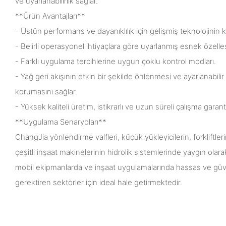
ve uyarlanabilirlik sağlar.
**Ürün Avantajları**
- Üstün performans ve dayanıklılık için gelişmiş teknolojinin k
- Belirli operasyonel ihtiyaçlara göre uyarlanmış esnek özelle
- Farklı uygulama tercihlerine uygun çoklu kontrol modları.
- Yağ geri akışının etkin bir şekilde önlenmesi ve ayarlanabilir
korumasını sağlar.
- Yüksek kaliteli üretim, istikrarlı ve uzun süreli çalışma garanti
**Uygulama Senaryoları**
ChangJia yönlendirme valfleri, küçük yükleyicilerin, forkliftleri
çeşitli inşaat makinelerinin hidrolik sistemlerinde yaygın olara
mobil ekipmanlarda ve inşaat uygulamalarında hassas ve güven
gerektiren sektörler için ideal hale getirmektedir.