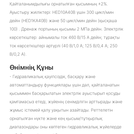
Қайталанымдылығы орнатылған қысымның ±2%.
Ауыстыру жиіліктері: HED10A40B үшін 300 цикл/мин
дейін (HED1KA40B) және 50 цикл/мин дейін (қысқаша
100) . Дренаж портының қысымы 2 МПа дейін. Электрлік
көрсеткіштер: айнымалы ток 460 В/15 А дейін; тұрақты
ток көрсеткіштері әртүрлі (40 В/1,0 А; 125 В/0,4 А; 250
В/0,2 А).
Өнімнің Құны
- Гидравликалық қауіпсіздік, басқару және
автоматтандыру функциялары үшін дәл, қайталанатын
қысыммен басқарылатын электрлік ауыстырып қосуды
қамтамасыз етеді, жүйенің сенімділігін арттырады және
жұмыс істемей қалу уақытын азайтады. Реттелетін
орнатылған нүкте және кең қысым/тұтқырлық
диапазондары оны көптеген гидравликалық жүйелерде