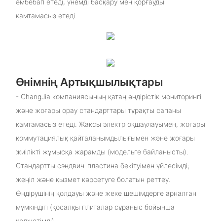
әмбебап етеді, үнемді басқару мен қорғауды
қамтамасыз етеді.
Өнімнің Артықшылықтары
- ChangJia компаниясының қатаң өндірістік мониторингі
және жоғары орау стандарттары тұрақты сапаны
қамтамасыз етеді. Жақсы электр оқшаулауымен, жоғары
коммутациялық қайталанымдылығымен және жоғары
жиілікті жұмысқа жарамды (модельге байланысты).
Стандартты сэндвич-пластина бекітуімен үйлесімді;
жеңіл және қызмет көрсетуге болатын реттеу.
Өндірушінің қолдауы және жеке шешімдерге арналған
мүмкіндігі (қосалқы плиталар сұраныс бойынша
қолжетімді).