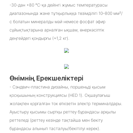
-30-дан +80 °C-қа дейінгі жұмыс температурасы
диапазонында және тұтқырлыққа төзімділігі 10–800 мм²/
с болатын минералды май немесе фосфат эфир
сұйықтықтарына арналған ықшам, өнеркәсіптік
деңгейдегі қондырғы (≈1,2 кг).
Өнімнің Ерекшеліктері
- Сэндвич-пластина дизайны, поршеньді қысым
қосқышының конструкциясы (HED 1). Оқшаулағыш
жолақпен қорғалған ток өткізетін электр терминалдары.
Ауыстыру қысымы сыртқы реттеу бұрандасы арқылы
реттеледі (реттеу кезінде тақтайша мен бекіту
бұрандасы алынып тасталуы/бекітілуі керек).