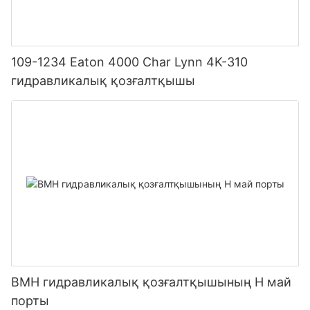
109-1234 Eaton 4000 Char Lynn 4K-310
гидравликалық қозғалтқышы
BMH гидравликалық қозғалтқышының H май
порты