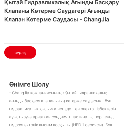
Қытай Гидравликалық Ағынды Басқару
Клапаны Көтерме Саудагері Ағынды
Клапан Көтерме Саудасы - ChangJia
сұрақ
Өнімге Шолу
- ChangJia компаниясының «Қытай гидравликалық
ағынды басқару клапанының көтерме саудасы» - бұл
гидравликалық қысымға негізделген электр тізбектерін
ауыстыруға арналған сэндвич-пластиналы, поршеньді
гидроэлектрлік қысым қосқышы (HED 1 сериясы). Бұл -