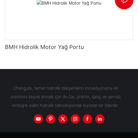
BMH Hidrolik Motor Yağ Portu
ChangJia, temel hidrolik bileşenlerin inovasyonunu ve
üretimini teşvik etmek için Ar-Ge, üretim, satış ve servisi
entegre eden hidrolik teknolojisinde küresel bir liderdir.