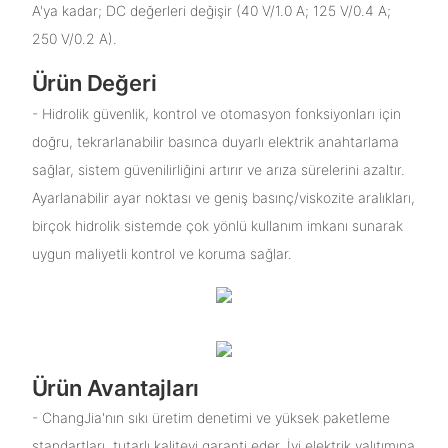
A'ya kadar; DC değerleri değişir (40 V/1.0 A; 125 V/0.4 A;
250 V/0.2 A).
Ürün Değeri
- Hidrolik güvenlik, kontrol ve otomasyon fonksiyonları için
doğru, tekrarlanabilir basınca duyarlı elektrik anahtarlama
sağlar, sistem güvenilirliğini artırır ve arıza sürelerini azaltır.
Ayarlanabilir ayar noktası ve geniş basınç/viskozite aralıkları,
birçok hidrolik sistemde çok yönlü kullanım imkanı sunarak
uygun maliyetli kontrol ve koruma sağlar.
Ürün Avantajları
- ChangJia'nın sıkı üretim denetimi ve yüksek paketleme
standartları, tutarlı kaliteyi garanti eder. İyi elektrik yalıtımına