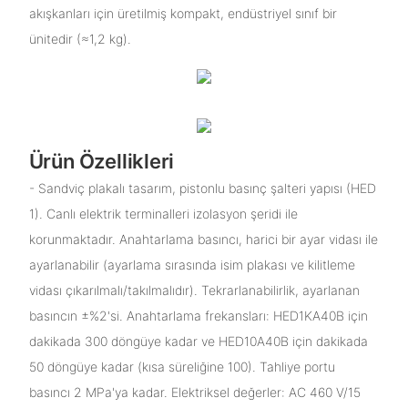
akışkanları için üretilmiş kompakt, endüstriyel sınıf bir
ünitedir (≈1,2 kg).
Ürün Özellikleri
- Sandviç plakalı tasarım, pistonlu basınç şalteri yapısı (HED
1). Canlı elektrik terminalleri izolasyon şeridi ile
korunmaktadır. Anahtarlama basıncı, harici bir ayar vidası ile
ayarlanabilir (ayarlama sırasında isim plakası ve kilitleme
vidası çıkarılmalı/takılmalıdır). Tekrarlanabilirlik, ayarlanan
basıncın ±%2'si. Anahtarlama frekansları: HED1KA40B için
dakikada 300 döngüye kadar ve HED10A40B için dakikada
50 döngüye kadar (kısa süreliğine 100). Tahliye portu
basıncı 2 MPa'ya kadar. Elektriksel değerler: AC 460 V/15