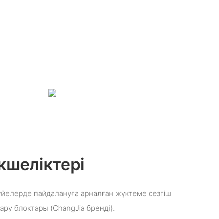
кшеліктері
жүйелерде пайдалануға арналған жүктеме сезгіш
ару блоктары (ChangJia бренді).