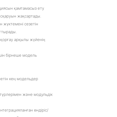
кциясын қамтамасыз ету
басқаруын жақсартады.
н жүктемені сезетін
рттырады.
н қорғау арқылы жүйенің
шін бірнеше модель
летін кең модельдер
ы түрлерімен және модульдік
интеграцияланған өндіріс/