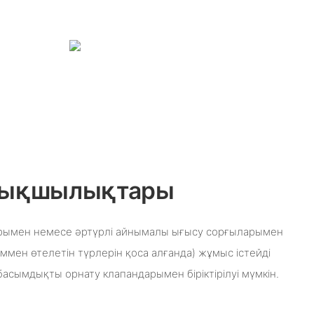
ртықшылықтары
ларымен немесе әртүрлі айнымалы ығысу сорғыларымен
ммен өтелетін түрлерін қоса алғанда) жұмыс істейді
асымдықты орнату клапандарымен біріктірілуі мүмкін.