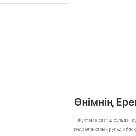
Өнімнің Ере
- Жүктеме сезгіш рульдік 
гидравликалық рульдік басқ