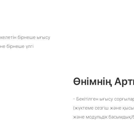
 келетін бірнеше ығысу
не бірнеше үлгі
Өнімнің А
- Бекітілген ығысу сорғы
(жүктеме сезгіш және қысы
және модульдік басымдық/б