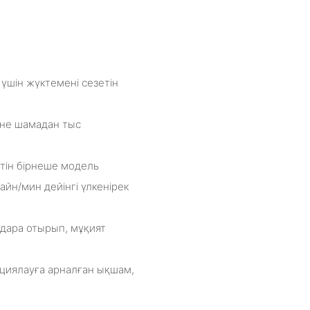
 үшін жүктемені сезетін
және шамадан тыс
тін бірнеше модель
айн/мин дейінгі үлкенірек
удара отырып, мұқият
циялауға арналған ықшам,