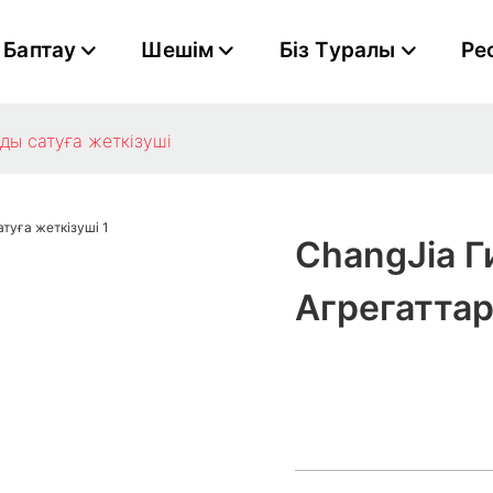
Баптау
Шешім
Біз Туралы
Ре
ды сатуға жеткізуші
ChangJia Г
Агрегаттар