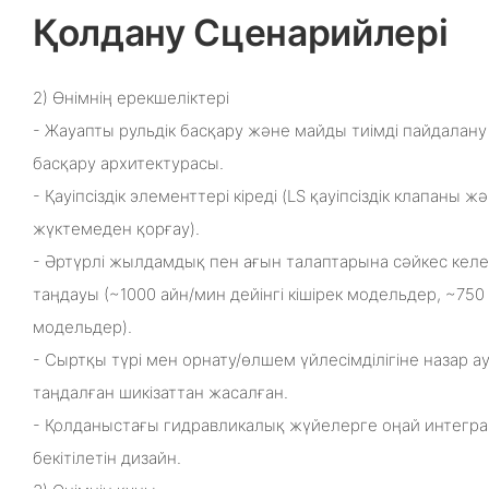
Қолдану Сценарийлері
2) Өнімнің ерекшеліктері
- Жауапты рульдік басқару және майды тиімді пайдалану
басқару архитектурасы.
- Қауіпсіздік элементтері кіреді (LS қауіпсіздік клапаны 
жүктемеден қорғау).
- Әртүрлі жылдамдық пен ағын талаптарына сәйкес келе
таңдауы (~1000 айн/мин дейінгі кішірек модельдер, ~750 
модельдер).
- Сыртқы түрі мен орнату/өлшем үйлесімділігіне назар а
таңдалған шикізаттан жасалған.
- Қолданыстағы гидравликалық жүйелерге оңай интегра
бекітілетін дизайн.