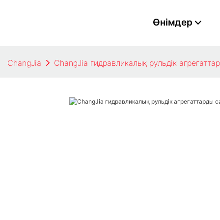
Өнімдер
ChangJia
ChangJia гидравликалық рульдік агрегаттар