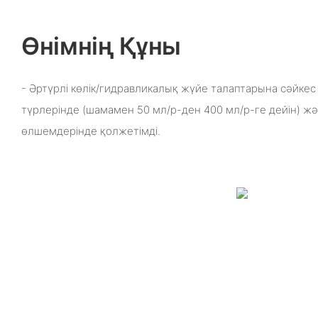
Өнімнің Құны
- Әртүрлі көлік/гидравликалық жүйе талаптарына сәйкес
түрлерінде (шамамен 50 мл/р-ден 400 мл/р-ге дейін) жә
өлшемдерінде қолжетімді.