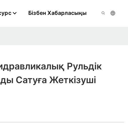
сурс
Бізбен Хабарласыңы
идравликалық Рульдік
ды Сатуға Жеткізуші