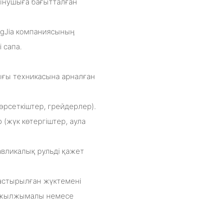
тынушыға бағытталған
angJia компаниясының
 сапа.
ғы техникасына арналған
өрсеткіштер, грейдерлер).
 (жүк көтергіштер, аула
авликалық рульді қажет
астырылған жүктемені
ен жылжымалы немесе