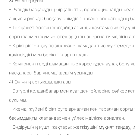
3) Өнімнің құны
- Рульдік басқарудың бірқалыпты, пропорционалды реа
арқылы рульдік басқару өнімділігін және оператордың 
- Тек қажет болған жағдайда ағынды қамтамасыз ету үші
сорғылармен жұмыс істеу арқылы энергия тиімділігін а
- Кіріктірілген қауіпсіздік және шамадан тыс жүктемеде
қауіпсіздігі мен беріктігін арттырады.
- Компоненттерді шамадан тыс көрсетуден аулақ болу ү
нұсқалары бар үнемді шешім ұсынады.
4) Өнімнің артықшылықтары
- Әртүрлі қолданбалар мен қуат деңгейлеріне сәйкес ке
ауқымы.
- Икемді жүйені біріктіруге арналған кең таралған сорғ
басымдықты клапандармен үйлесімділікке арналған.
- Өндірушінің күшті жақтары: жеткізушіні мұқият таңдау, 