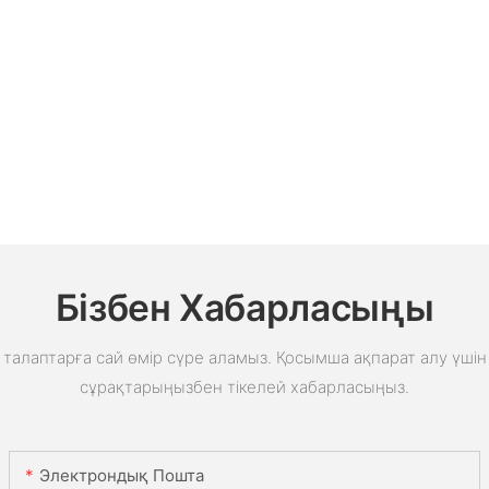
Бізбен Хабарласыңы
талаптарға сай өмір сүре аламыз. Қосымша ақпарат алу үшін 
сұрақтарыңызбен тікелей хабарласыңыз.
Электрондық Пошта