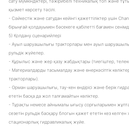
сату мүмкіндіктері, тәжірибелі техникалық топ және тұ
қызмет көрсету тәсілі.
- Сәйкестік және сатудан кейінгі қажеттіліктер үшін Ch
бірыңғай қолдауымен бәсекеге қабілетті бағамен сенімді
5) Қолдану сценарийлері
- Ауыл шаруашылығы тракторлары мен ауыл шаруашылы
рульдік жүйелер.
- Құрылыс және жер қазу жабдықтары (тиегіштер, телек
- Материалдарды тасымалдау және өнеркәсіптік көліктер
тракторлары).
- Орман шаруашылығы, тау-кен өндірісі және берік гидр
ететін басқа да жол талғамайтын көліктер.
- Тұрақты немесе айнымалы ығысу сорғыларымен жұпт
сезетін рульдік басқару блогын қажет ететін кез келг
стационарлық гидравликалық жүйе.