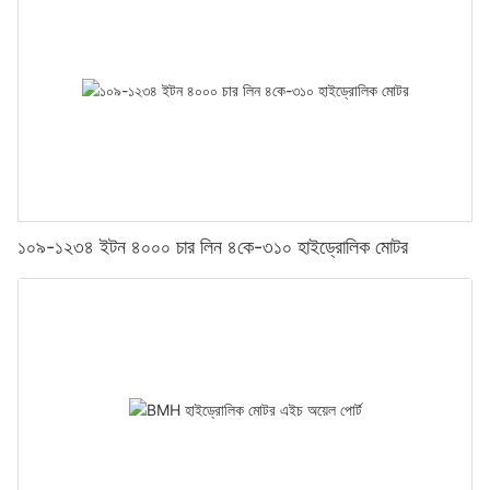
১০৯-১২৩৪ ইটন ৪০০০ চার লিন ৪কে-৩১০ হাইড্রোলিক মোটর