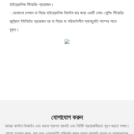
হাইড্রোলিক স্টিয়ারিং প্রয়োজন।
- যেকোনো চলমান বা স্থির হাইড্রোলিক সিস্টেম যার জন্য একটি লোড-সেন্সিং স্টিয়ারিং
কন্ট্রোল ইউনিটের প্রয়োজন হয় যা স্থির বা পরিবর্তনশীল স্থানচ্যুতি পাম্পের সাথে
যুক্ত।
যোগাযোগ করুন
আমরা কাস্টম ডিজাইন এবং ধারনা স্বাগত জানাই এবং নির্দিষ্ট প্রয়োজনীয়তা পূরণ করতে সক্ষম।
আরো তথ্যের জন্য, দয়া করে ওয়েবসাইট পরিদর্শন করুন অথবা সরাসরি প্রশ্ন বা অনুসন্ধানের