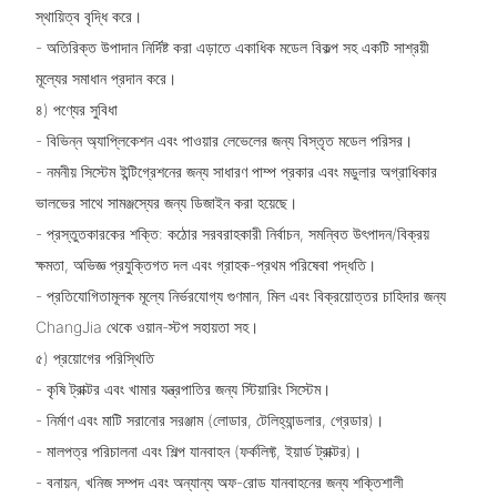
স্থায়িত্ব বৃদ্ধি করে।
- অতিরিক্ত উপাদান নির্দিষ্ট করা এড়াতে একাধিক মডেল বিকল্প সহ একটি সাশ্রয়ী
মূল্যের সমাধান প্রদান করে।
৪) পণ্যের সুবিধা
- বিভিন্ন অ্যাপ্লিকেশন এবং পাওয়ার লেভেলের জন্য বিস্তৃত মডেল পরিসর।
- নমনীয় সিস্টেম ইন্টিগ্রেশনের জন্য সাধারণ পাম্প প্রকার এবং মডুলার অগ্রাধিকার
ভালভের সাথে সামঞ্জস্যের জন্য ডিজাইন করা হয়েছে।
- প্রস্তুতকারকের শক্তি: কঠোর সরবরাহকারী নির্বাচন, সমন্বিত উৎপাদন/বিক্রয়
ক্ষমতা, অভিজ্ঞ প্রযুক্তিগত দল এবং গ্রাহক-প্রথম পরিষেবা পদ্ধতি।
- প্রতিযোগিতামূলক মূল্যে নির্ভরযোগ্য গুণমান, মিল এবং বিক্রয়োত্তর চাহিদার জন্য
ChangJia থেকে ওয়ান-স্টপ সহায়তা সহ।
৫) প্রয়োগের পরিস্থিতি
- কৃষি ট্রাক্টর এবং খামার যন্ত্রপাতির জন্য স্টিয়ারিং সিস্টেম।
- নির্মাণ এবং মাটি সরানোর সরঞ্জাম (লোডার, টেলিহ্যান্ডলার, গ্রেডার)।
- মালপত্র পরিচালনা এবং শিল্প যানবাহন (ফর্কলিফ্ট, ইয়ার্ড ট্রাক্টর)।
- বনায়ন, খনিজ সম্পদ এবং অন্যান্য অফ-রোড যানবাহনের জন্য শক্তিশালী