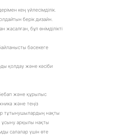
ерімен кең үйлесімділік.
қолдайтын берік дизайн.
жасалған, бұл өнімділікті
 байланысты бәсекеге
ды қолдау және кәсіби
бебап және құрылыс
хника және теңіз
ар тұтынушылардың нақты
ы ұсыну арқылы нақты
мды салалар үшін өте