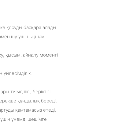
е қосуды басқара алады.
төмен шу үшін ықшам
у, қысым, айналу моменті
 үйлесімділік.
 тиімділігі, беріктігі
 ерекше құндылық береді.
артуды қамтамасыз етеді,
 үшін үнемді шешімге