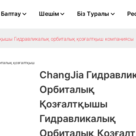
Баптау
Шешім
Біз Туралы
Ре
тқышы Гидравликалық орбиталық қозғалтқыш компаниясы
ChangJia Гидравли
Орбиталық
Қозғалтқышы
Гидравликалық
Орбиталық Қозғал