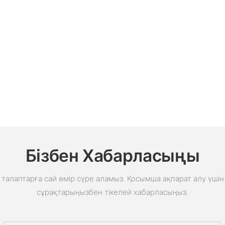
Бізбен Хабарласыңы
талаптарға сай өмір сүре аламыз. Қосымша ақпарат алу үшін 
сұрақтарыңызбен тікелей хабарласыңыз.