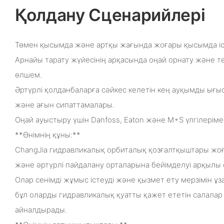
Қолдану Сценарийлері
Төмен қысымда және артқы жағында жоғары қысымда іск
Арнайы тарату жүйесінің арқасында оңай орнату және 
өлшем.
Әртүрлі қолданбаларға сәйкес келетін кең ауқымды ығыс
және ағын сипаттамалары.
Оңай ауыстыру үшін Danfoss, Eaton және M+S үлгілерімен
**Өнімнің құны:**
ChangJia гидравликалық орбиталық қозғалтқыштары жоғары
және әртүрлі пайдалану орталарына бейімделуі арқылы
Олар сенімді жұмыс істеуді және қызмет ету мерзімін ұз
бұл оларды гидравликалық қуатты қажет ететін салалар
айналдырады.