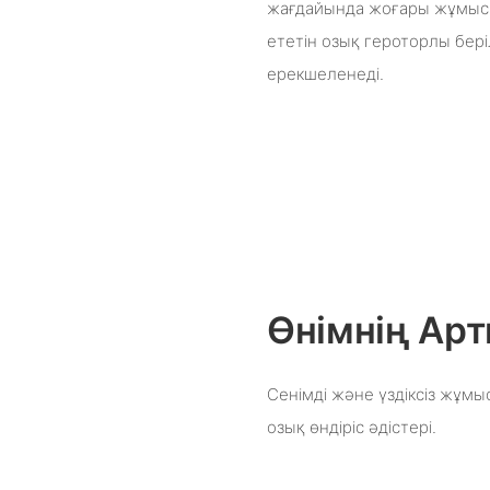
жағдайында жоғары жұмыс ти
ететін озық героторлы бер
ерекшеленеді.
Өнімнің А
Сенімді және үздіксіз жұм
озық өндіріс әдістері.