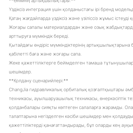
**Өнімнің артықшылықтары:**
Үздіксіз интеграция үшін қолданыстағы ірі бренд модельд
Қатаң жағдайларда үздіксіз және үзіліссіз жұмыс істеуді 
Жоғары сапалы материалдардан және озық жабдықтардан 
арттыруға мүмкіндік береді.
Қытайдағы өндіріс мүмкіндіктерінің артықшылықтарына
қабілетті баға және жоғары сапа.
Жеке қажеттіліктерге бейімделген тамаша тұтынушылар
шешімдер.
**Қолдану сценарийлері:**
ChangJia гидравликалық орбиталық қозғалтқыштары әм
техникасы, ауылшаруашылық техникасы, өнеркәсіптік те
қолданбалары сияқты көптеген салаларға жарамды. Ол
талаптарына негізделген кәсіби шешімдер мен қолдауд
қажеттіліктерді қанағаттандырады, бұл оларды кең ауқы