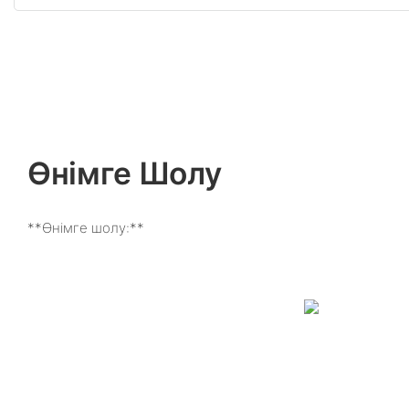
Өнімге Шолу
**Өнімге шолу:**