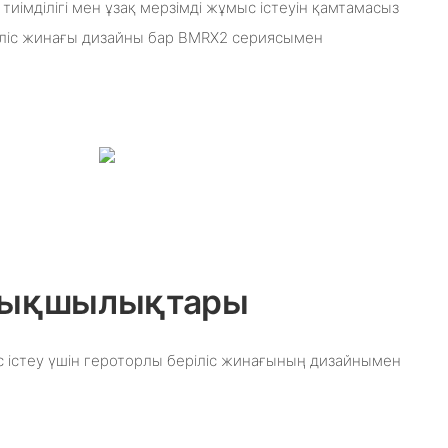
імділігі мен ұзақ мерзімді жұмыс істеуін қамтамасыз
іліс жинағы дизайны бар BMRX2 сериясымен
ртықшылықтары
ыс істеу үшін героторлы беріліс жинағының дизайнымен