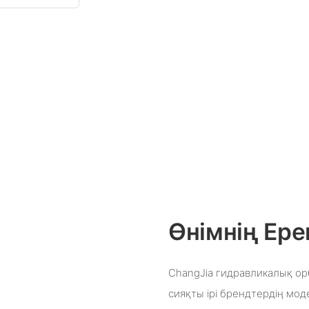
Өнімнің Ере
ChangJia гидравликалық ор
сияқты ірі брендтердің мо