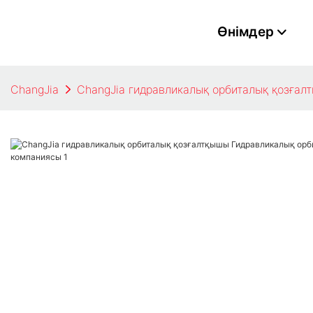
Өнімдер
ChangJia
ChangJia гидравликалық орбиталық қозғал