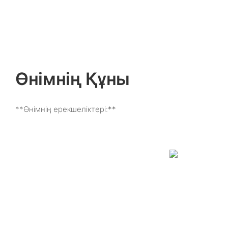
Өнімнің Құны
**Өнімнің ерекшеліктері:**