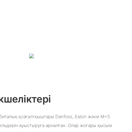
кшеліктері
биталық қозғалтқыштары Danfoss, Eaton және M+S
дельдерін ауыстыруға арналған. Олар жоғары қысым