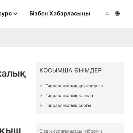
сурс
Бізбен Хабарласыңы
ҚОСЫМША ӨНІМДЕР
калық
Гидравликалық қозғалтқыш
Гидравликалық клапан
Гидравликалық сорғы
тқыш
Сіздің сұрағыңызды жіберіңіз