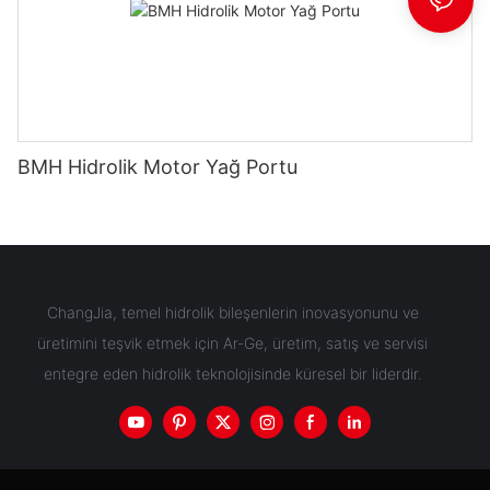
BMH Hidrolik Motor Yağ Portu
ChangJia, temel hidrolik bileşenlerin inovasyonunu ve
üretimini teşvik etmek için Ar-Ge, üretim, satış ve servisi
entegre eden hidrolik teknolojisinde küresel bir liderdir.