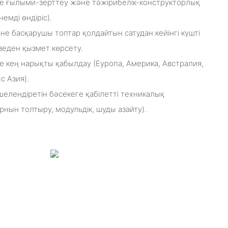
не ғылыми-зерттеу және тәжірибелік-конструкторлық
емді өндіріс).
не басқарушы топтар қолдайтын сатудан кейінгі күшті
зеден қызмет көрсету.
е кең нарықты қабылдау (Еуропа, Америка, Австралия,
с Азия).
шелендіретін бәсекеге қабілетті техникалық
нын толтыру, модульдік, шуды азайту).