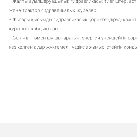
- Жалпы ауылшаруашылық гидравликасы: тиегіштер, ас
және трактор гидравликалық жүйелері.
- Жоғары қысымды гидравликалық қоректендіруді қажет 
құрылыс жабдықтары.
- Сенімді, төмен шу шығаратын, энергия үнемдейтін сор
кез келген ауыр жүктемелі, үздіксіз жұмыс істейтін қонд