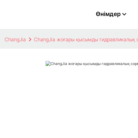
Өнімдер
ChangJia
ChangJia жоғары қысымды гидравликалық с