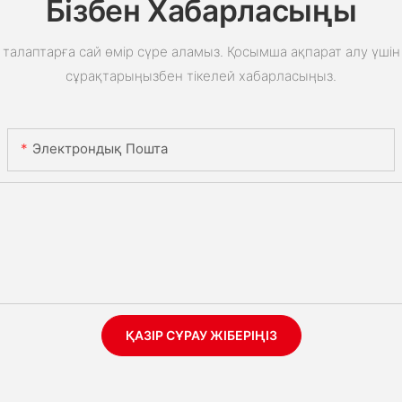
Бізбен Хабарласыңы
талаптарға сай өмір сүре аламыз. Қосымша ақпарат алу үшін 
сұрақтарыңызбен тікелей хабарласыңыз.
Электрондық Пошта
ҚАЗІР СҰРАУ ЖІБЕРІҢІЗ