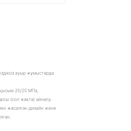
здіксіз ауыр жұмыстарда
 қысым 25/25 МПа,
рсы (сол жақта) айналу.
ымен жасалған дизайн және
лған.