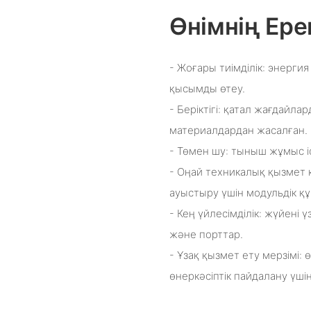
Өнімнің Ере
- Жоғары тиімділік: энерг
қысымды өтеу.
- Беріктігі: қатал жағдайла
материалдардан жасалған.
- Төмен шу: тыныш жұмыс іс
- Оңай техникалық қызмет 
ауыстыру үшін модульдік қ
- Кең үйлесімділік: жүйені 
және порттар.
- Ұзақ қызмет ету мерзімі:
өнеркәсіптік пайдалану үші