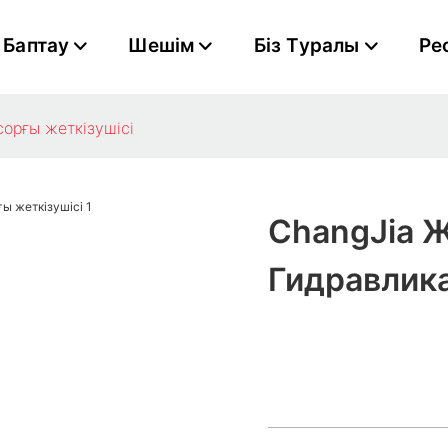
Баптау
Шешім
Біз Туралы
Ре
орғы жеткізушісі
ChangJia 
Гидравлик