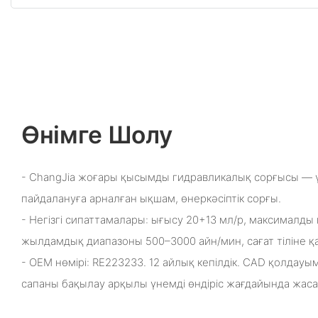
Өнімге Шолу
- ChangJia жоғары қысымды гидравликалық сорғысы — ү
пайдалануға арналған ықшам, өнеркәсіптік сорғы.
- Негізгі сипаттамалары: ығысу 20+13 мл/р, максималды
жылдамдық диапазоны 500–3000 айн/мин, сағат тіліне қа
- OEM нөмірі: RE223233. 12 айлық кепілдік. CAD қолдау
сапаны бақылау арқылы үнемді өндіріс жағдайында жаса