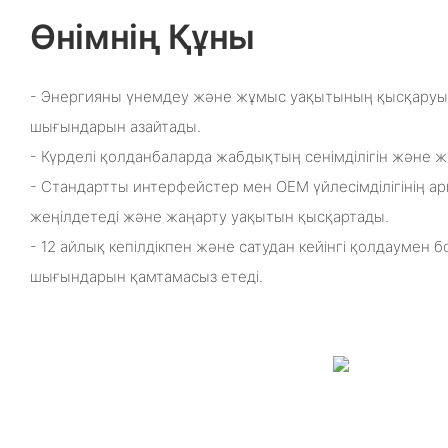
Өнімнің Құны
- Энергияны үнемдеу және жұмыс уақытының қысқаруы
шығындарын азайтады.
- Күрделі қолданбаларда жабдықтың сенімділігін және 
- Стандартты интерфейстер мен OEM үйлесімділігінің а
жеңілдетеді және жаңарту уақытын қысқартады.
- 12 айлық кепілдікпен және сатудан кейінгі қолдаумен
шығындарын қамтамасыз етеді.