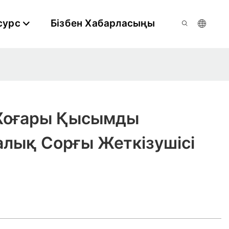
сурс
Бізбен Хабарласыңы
Жоғары Қысымды
алық Сорғы Жеткізушісі