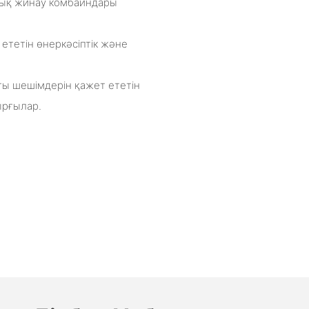
тық жинау комбайндары
ететін өнеркәсіптік және
ғы шешімдерін қажет ететін
ырғылар.