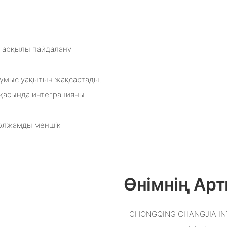
 арқылы пайдалану
жұмыс уақытын жақсартады.
рқасында интеграцияны
 болжамды меншік
Өнімнің А
- CHONGQING CHANGJIA IN