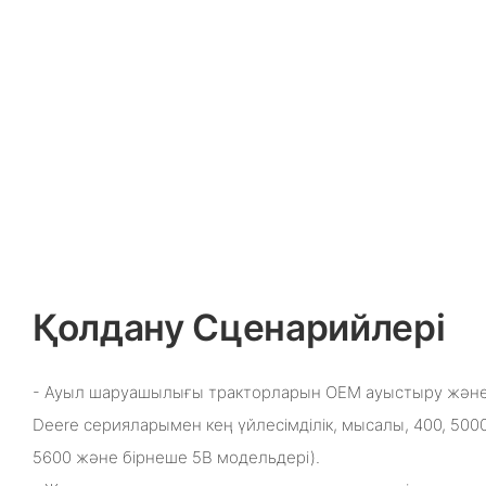
Қолдану Сценарийлері
- Ауыл шаруашылығы тракторларын OEM ауыстыру және 
Deere серияларымен кең үйлесімділік, мысалы, 400, 5000,
5600 және бірнеше 5B модельдері).