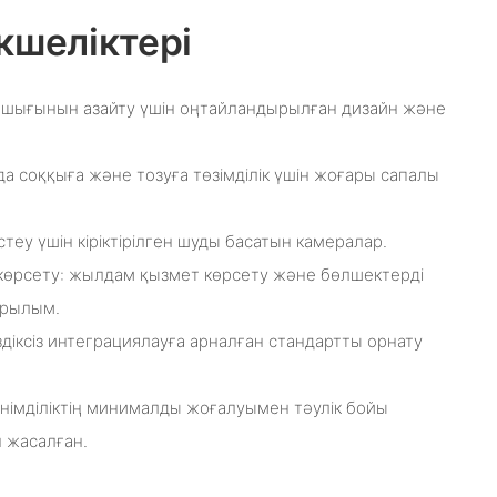
кшеліктері
ия шығынын азайту үшін оңтайландырылған дизайн және
рда соққыға және тозуға төзімділік үшін жоғары сапалы
теу үшін кіріктірілген шуды басатын камералар.
көрсету: жылдам қызмет көрсету және бөлшектерді
ұрылым.
үздіксіз интеграциялауға арналған стандартты орнату
 өнімділіктің минималды жоғалуымен тәулік бойы
н жасалған.