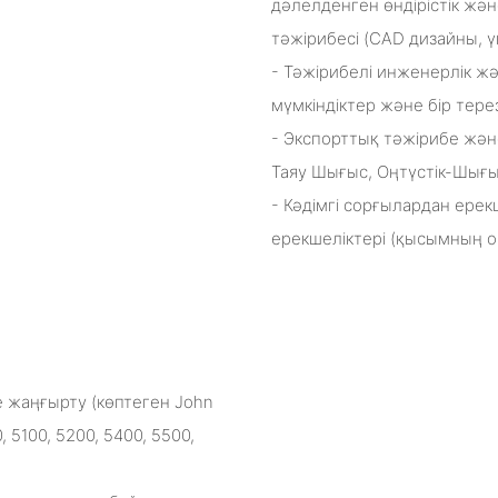
дәлелденген өндірістік жә
тәжірибесі (CAD дизайны, үн
- Тәжірибелі инженерлік жә
мүмкіндіктер және бір тере
- Экспорттық тәжірибе жән
Таяу Шығыс, Оңтүстік-Шығы
- Кәдімгі сорғылардан ерек
ерекшеліктері (қысымның ор
жаңғырту (көптеген John
 5100, 5200, 5400, 5500,