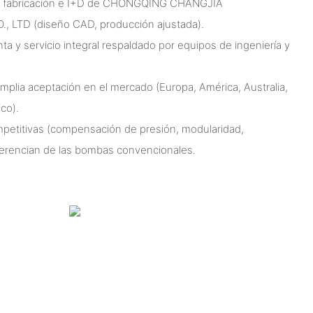
n fabricación e I+D de CHONGQING CHANGJIA
 LTD (diseño CAD, producción ajustada).
a y servicio integral respaldado por equipos de ingeniería y
mplia aceptación en el mercado (Europa, América, Australia,
co).
ompetitivas (compensación de presión, modularidad,
iferencian de las bombas convencionales.