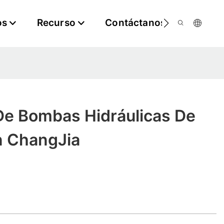
os
Recurso
Contáctanos
De Bombas Hidráulicas De
n ChangJia