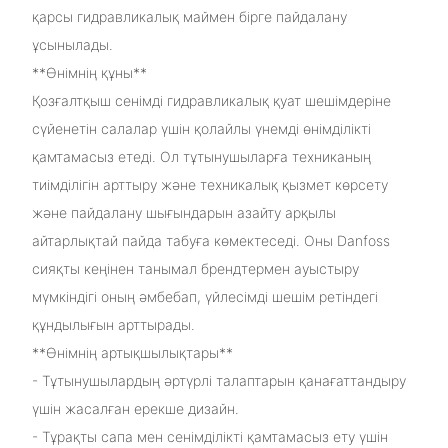
қарсы гидравликалық маймен бірге пайдалану
ұсынылады.
**Өнімнің құны**
Қозғалтқыш сенімді гидравликалық қуат шешімдеріне
сүйенетін салалар үшін қолайлы үнемді өнімділікті
қамтамасыз етеді. Ол тұтынушыларға техниканың
тиімділігін арттыру және техникалық қызмет көрсету
және пайдалану шығындарын азайту арқылы
айтарлықтай пайда табуға көмектеседі. Оны Danfoss
сияқты кеңінен танымал брендтермен ауыстыру
мүмкіндігі оның әмбебап, үйлесімді шешім ретіндегі
құндылығын арттырады.
**Өнімнің артықшылықтары**
- Тұтынушылардың әртүрлі талаптарын қанағаттандыру
үшін жасалған ерекше дизайн.
- Тұрақты сапа мен сенімділікті қамтамасыз ету үшін