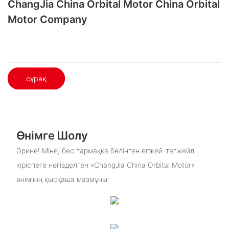
ChangJia China Orbital Motor China Orbital
Motor Company
сұрақ
Өнімге Шолу
Әрине! Міне, бес тармаққа бөлінген егжей-тегжейлі
кіріспеге негізделген «ChangJia China Orbital Motor»
өнімінің қысқаша мазмұны: