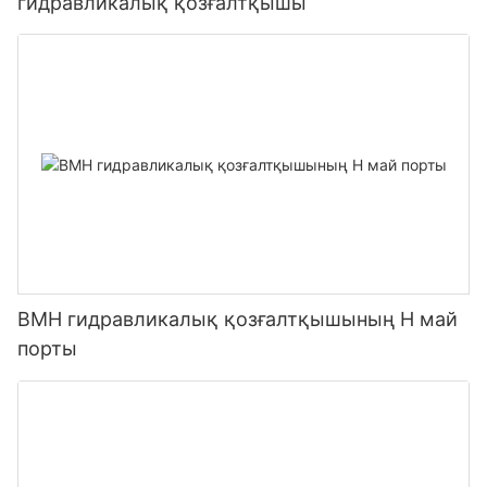
гидравликалық қозғалтқышы
BMH гидравликалық қозғалтқышының H май
порты