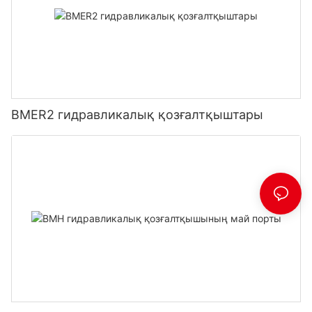
BMER2 гидравликалық қозғалтқыштары