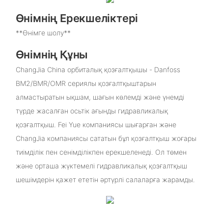
Өнімнің Ерекшеліктері
**Өнімге шолу**
Өнімнің Құны
ChangJia China орбиталық қозғалтқышы - Danfoss
BM2/BMR/OMR сериялы қозғалтқыштарын
алмастыратын ықшам, шағын көлемді және үнемді
түрде жасалған осьтік ағынды гидравликалық
қозғалтқыш. Fei Yue компаниясы шығарған және
ChangJia компаниясы сататын бұл қозғалтқыш жоғары
тиімділік пен сенімділікпен ерекшеленеді. Ол төмен
және орташа жүктемелі гидравликалық қозғалтқыш
шешімдерін қажет ететін әртүрлі салаларға жарамды.