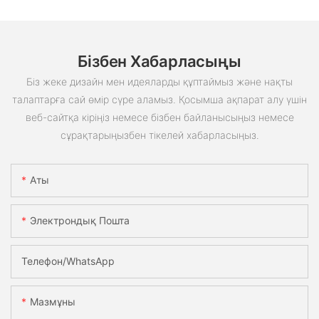
Бізбен Хабарласыңы
Біз жеке дизайн мен идеяларды құптаймыз және нақты
талаптарға сай өмір сүре аламыз. Қосымша ақпарат алу үшін
веб-сайтқа кіріңіз немесе бізбен байланысыңыз немесе
сұрақтарыңызбен тікелей хабарласыңыз.
Аты
Электрондық Пошта
Телефон/whatsApp
Мазмұны