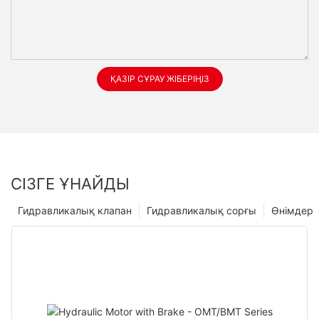
ҚАЗІР СҰРАУ ЖІБЕРІҢІЗ
СІЗГЕ ҰНАЙДЫ
Гидравликалық клапан
Гидравликалық сорғы
Өнімдер