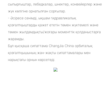
сыпырғыштар, лебедкалар, шнектер, конвейерлер және
жүк көлігіне орнатылған сорғылар.
- Әсіресе сенімді, ықшам гидравликалық
қозғалтқыштарды қажет ететін төмен жүктемелі және
төмен жылдамдықты/жоғары моменттік қолданыстарға
жарамды.
Бұл қысқаша сипаттама ChangJia China орбиталық
қозғалтқышының жан-жақты сипаттамалары мен
нарықтағы орнын көрсетеді.