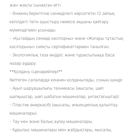
жан-жақты сынақтан өтті.
- Өнімнің беріктігіне сенімділікті көрсететін 12 айлық
кепілдікті тегін ауыстыру немесе ақшаны қайтару
мүмкіндігімен ұсынады.
- «Қытайдың сенімді кәсіпорны» және «Жоғары тұтастық
кәсіпорыны» сияқты сертификаттармен танылған.
- Экологиялық таза өндіріс және тұрақтылыққа баса
назар аудару.
**Қолдану сценарийлері**
Көптеген салаларда кеңінен қолданылады, соның ішінде:
- Ауыл шаруашылығы техникасы (мысалы, шөп
шапқыштар, шөп шабатын машиналар, ұнтақтағыштар).
- Пластик өнеркәсібі (мысалы, инъекциялық қалыптау
машиналары).
- Тау-кен және балық аулау машиналары.
- Құрылыс машиналары мен жабдықтары, мысалы,