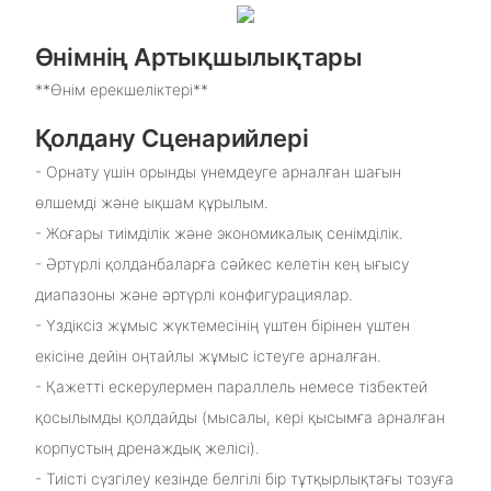
Өнімнің Артықшылықтары
**Өнім ерекшеліктері**
Қолдану Сценарийлері
- Орнату үшін орынды үнемдеуге арналған шағын
өлшемді және ықшам құрылым.
- Жоғары тиімділік және экономикалық сенімділік.
- Әртүрлі қолданбаларға сәйкес келетін кең ығысу
диапазоны және әртүрлі конфигурациялар.
- Үздіксіз жұмыс жүктемесінің үштен бірінен үштен
екісіне дейін оңтайлы жұмыс істеуге арналған.
- Қажетті ескерулермен параллель немесе тізбектей
қосылымды қолдайды (мысалы, кері қысымға арналған
корпустың дренаждық желісі).
- Тиісті сүзгілеу кезінде белгілі бір тұтқырлықтағы тозуға