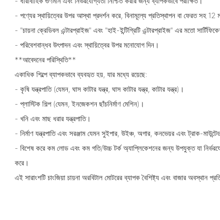
- ধারাবাহিক গুণমান এবং নির্ভরযোগ্যতা নিশ্চিত করার জন্য ব্যাপকভাবে পরীক্ষিত।
- পণ্যের স্থায়িত্বের উপর আস্থা প্রদর্শন করে, বিনামূল্যে প্রতিস্থাপন বা ফেরত সহ 12 
- "চায়না ক্রেডিবল এন্টারপ্রাইজ" এবং "হাই-ইন্টিগ্রিটি এন্টারপ্রাইজ" এর মতো সার্টিফিকে
- পরিবেশবান্ধব উৎপাদন এবং স্থায়িত্বের উপর মনোযোগ দিন।
**আবেদনের পরিস্থিতি**
একাধিক শিল্পে ব্যাপকভাবে ব্যবহৃত হয়, যার মধ্যে রয়েছে:
- কৃষি যন্ত্রপাতি (যেমন, ঘাস কাটার যন্ত্র, ঘাস কাটার যন্ত্র, কাটার যন্ত্র)।
- প্লাস্টিক শিল্প (যেমন, ইনজেকশন ছাঁচনির্মাণ মেশিন)।
- খনি এবং মাছ ধরার যন্ত্রপাতি।
- নির্মাণ যন্ত্রপাতি এবং সরঞ্জাম যেমন সুইপার, উইঞ্চ, অগার, কনভেয়র এবং ট্রাক-মাউন্টে
- বিশেষ করে কম লোড এবং কম গতি/উচ্চ টর্ক অ্যাপ্লিকেশনের জন্য উপযুক্ত যা নির্ভরযোগ
করে।
এই সারাংশটি চাংজিয়া চায়না অরবিটাল মোটরের ব্যাপক বৈশিষ্ট্য এবং বাজার অবস্থান প