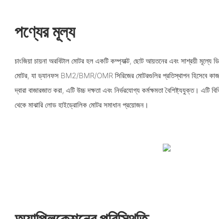
পণ্যের মূল্য
চাংজিয়া চায়না অরবিটাল মোটর হল একটি কম্প্যাক্ট, ছোট আয়তনের এবং সাশ্রয়ী মূল্যে 
মোটর, যা ড্যানফস BM2/BMR/OMR সিরিজের মোটরগুলির প্রতিস্থাপন হিসেবে কাজ করে
দ্বারা বাজারজাত করা, এটি উচ্চ দক্ষতা এবং নির্ভরযোগ্য কর্মক্ষমতা বৈশিষ্ট্যযুক্ত। এটি ব
থেকে মাঝারি লোড হাইড্রোলিক মোটর সমাধান প্রয়োজন।
অ্যাপ্লিকেশনের পরিস্থিতি