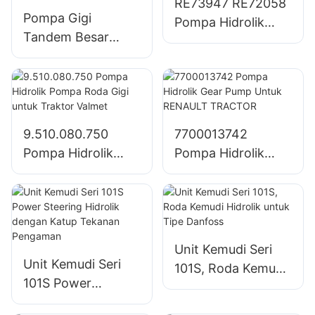
RE73947 RE72058
Pompa Gigi
Pompa Hidrolik
Tandem Besar
Pompa Roda Gigi
Pompa Hidrolik
Untuk Traktor John
SJ21032 untuk
Deere
Traktor John Deere
1204/1354/6110B
9.510.080.750
7700013742
Pompa Hidrolik
Pompa Hidrolik
Pompa Roda Gigi
Gear Pump Untuk
untuk Traktor
RENAULT
Valmet
TRACTOR
Unit Kemudi Seri
Unit Kemudi Seri
101S, Roda Kemudi
101S Power
Hidrolik untuk Tipe
Steering Hidrolik
Danfoss