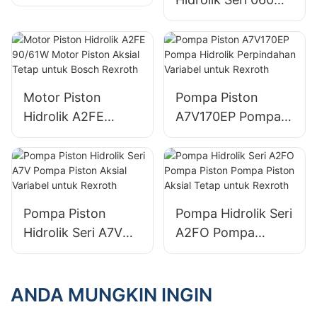
Untuk M+S
Dengan Semua
Fungsi Katup
Gabungan
Motor Piston
Pompa Piston
Hidrolik A2FE
A7V170EP Pompa
90/61W Motor
Hidrolik
Piston Aksial Tetap
Perpindahan
untuk Bosch
Variabel untuk
Rexroth
Rexroth
Pompa Piston
Pompa Hidrolik Seri
Hidrolik Seri A7V
A2FO Pompa
Pompa Piston
Piston Pompa
Aksial Variabel
Piston Aksial Tetap
untuk Rexroth
untuk Rexroth
ANDA MUNGKIN INGIN