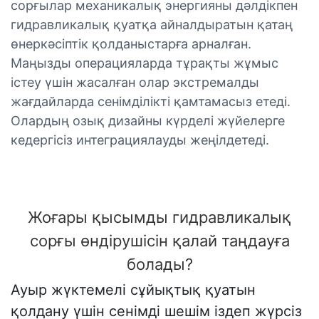
сорғылар механикалық энергияны дәлдікпен
гидравликалық қуатқа айналдыратын қатаң
өнеркәсіптік қолданыстарға арналған.
Маңызды операцияларда тұрақты жұмыс
істеу үшін жасалған олар экстремалды
жағдайларда сенімділікті қамтамасыз етеді.
Олардың озық дизайны күрделі жүйелерге
кедергісіз интеграциялауды жеңілдетеді.
Жоғары қысымды гидравликалық
сорғы өндірушісін қалай таңдауға
болады?
Ауыр жүктемелі сұйықтық қуатын
қолдану үшін сенімді шешім іздеп жүрсіз