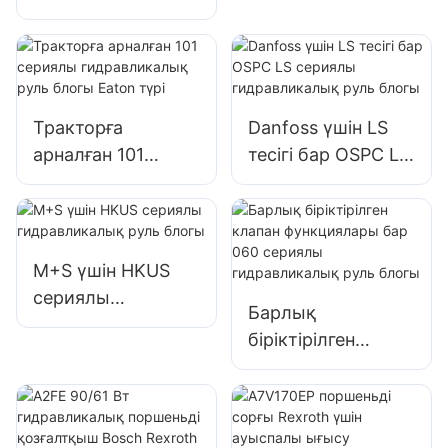
гидравликалық
гидравликалық
рульдік блоктары
руль блогы
Тракторға
Danfoss үшін LS
арналған 101
тесігі бар OSPC LS
сериялы
сериялы
гидравликалық
гидравликалық
руль блогы Eaton
руль блогы
түрі
M+S үшін HKUS
сериялы
Барлық
гидравликалық
біріктірілген
руль блогы
клапан
функциялары бар
060 сериялы
гидравликалық