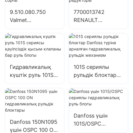
гидравликалық
9.510.080.750
7700013742
сорғы SJ21032
Valmet
RENAULT
тракторларына
Тракторына
арналған
арналған
гидравликалық
гидравликалық
сорғы тісті сорғы
сорғы редукторы
Гидравликалық
101S сериялы
күштік руль 101S
рульдік блоктар
сериясы
Danfoss түріне
қауіпсіздік қысым
арналған
клапаны бар руль
гидравликалық
блогы
рульдік механизм
Danfoss үшін
Danfoss 150N1095
101S/OSPC
үшін OSPC 100 ON
сериялы