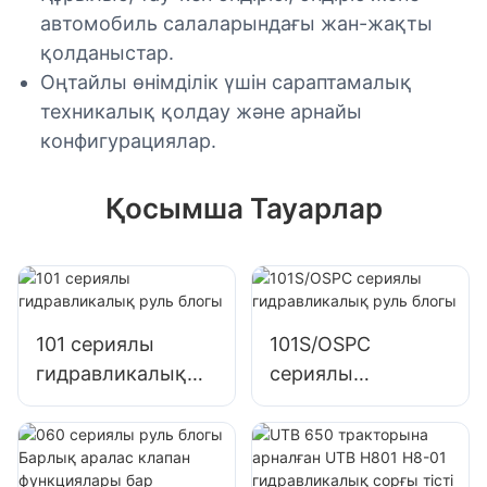
автомобиль салаларындағы жан-жақты
қолданыстар.
Оңтайлы өнімділік үшін сараптамалық
техникалық қолдау және арнайы
конфигурациялар.
Қосымша Тауарлар
101 сериялы
101S/OSPC
гидравликалық
сериялы
руль блогы
гидравликалық
руль блогы