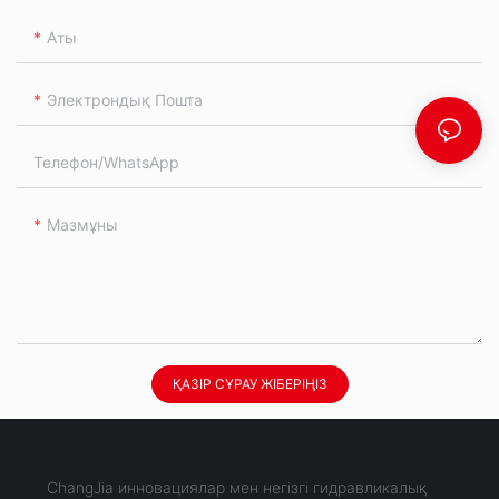
Аты
Электрондық Пошта
Телефон/whatsApp
Мазмұны
ҚАЗІР СҰРАУ ЖІБЕРІҢІЗ
ChangJia инновациялар мен негізгі гидравликалық