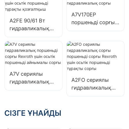
руль блогы
A7V170EP
A2FE 90/61 Вт
поршеньді сорғы
гидравликалық
Rexroth үшін
поршеньді
ауыспалы ығысу
қозғалтқыш Bosch
гидравликалық
Rexroth үшін
сорғы
осьтік поршеньді
тұрақты
A7V сериялы
қозғалтқыш
A2FO сериялы
гидравликалық
гидравликалық
поршеньді сорғы
сорғы поршеньді
Rexroth үшін
сорғы Rexroth
осьтік поршеньді
үшін осьтік
СІЗГЕ ҰНАЙДЫ
айнымалы сорғы
поршеньді
тұрақты сорғы