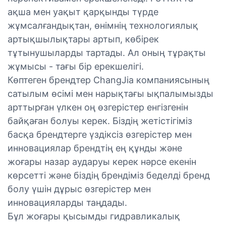
ақша мен уақыт қарқынды түрде
жұмсалғандықтан, өнімнің технологиялық
артықшылықтары артып, көбірек
тұтынушыларды тартады. Ал оның тұрақты
жұмысы - тағы бір ерекшелігі.
Көптеген брендтер ChangJia компаниясының
сатылым өсімі мен нарықтағы ықпалымызды
арттырған үлкен оң өзгерістер енгізгенін
байқаған болуы керек. Біздің жетістігіміз
басқа брендтерге үздіксіз өзгерістер мен
инновациялар брендтің ең құнды және
жоғары назар аударуы керек нәрсе екенін
көрсетті және біздің брендіміз беделді бренд
болу үшін дұрыс өзгерістер мен
инновацияларды таңдады.
Бұл жоғары қысымды гидравликалық