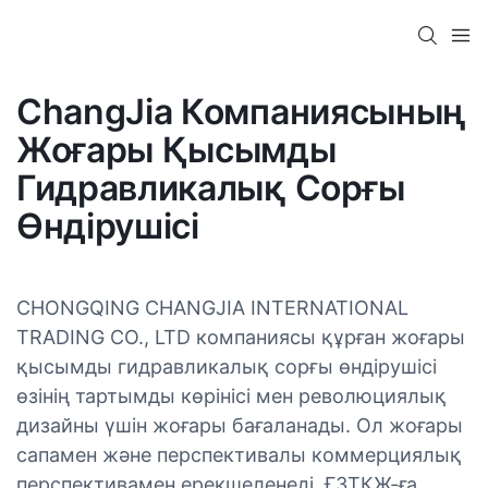
ChangJia Компаниясының
Жоғары Қысымды
Гидравликалық Сорғы
Өндірушісі
CHONGQING CHANGJIA INTERNATIONAL
TRADING CO., LTD компаниясы құрған жоғары
қысымды гидравликалық сорғы өндірушісі
өзінің тартымды көрінісі мен революциялық
дизайны үшін жоғары бағаланады. Ол жоғары
сапамен және перспективалы коммерциялық
перспективамен ерекшеленеді. ҒЗТКЖ-ға