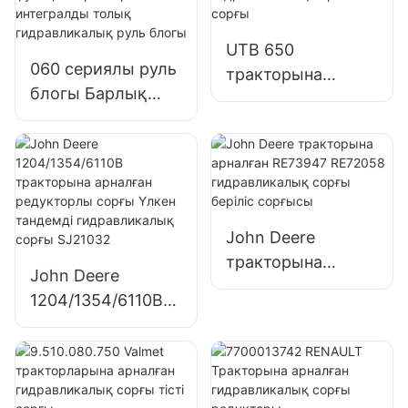
UTB 650
060 сериялы руль
тракторына
блогы Барлық
арналған UTB
аралас клапан
H801 H8-01
функциялары бар
гидравликалық
интегралды толық
сорғы тісті сорғы
гидравликалық
руль блогы
John Deere
тракторына
John Deere
арналған RE73947
1204/1354/6110B
RE72058
тракторына
гидравликалық
арналған
сорғы беріліс
редукторлы сорғы
сорғысы
Үлкен тандемді