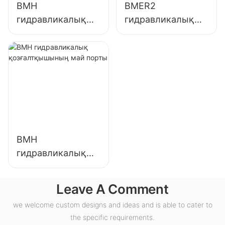
BMH
BMER2
гидравликалық
гидравликалық
қозғалтқышының
қозғалтқыштары
H май порты
BMH
гидравликалық
қозғалтқышының
май порты
Leave A Comment
we welcome custom designs and ideas and is able to cater to
the specific requirements.