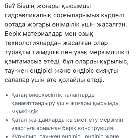
бе? Біздің жоғары қысымды
гидравликалық сорғыларымыз күрделі
ортада жоғары өнімділік үшін жасалған.
Берік материалдар мен озық
технологиялардан жасалған олар
тұрақты тиімділік пен ұзақ мерзімділікті
қамтамасыз етеді, бұл оларды құрылыс,
тау-кен өндірісі және өндіріс сияқты
салалар үшін өте қолайлы етеді.
Қатаң өнеркәсіптік талаптарды
қанағаттандыру үшін жоғары қысымды
мүмкіндік.
Қатал жағдайларда қызмет ету мерзімін
ұзартуға арналған берік конструкция.
Құрылыс, тау-кен өндірісі, өндіріс және