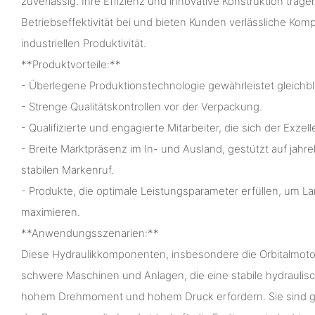
zuverlässig. Ihre Effizienz und innovative Konstruktion trag
Betriebseffektivität bei und bieten Kunden verlässliche Ko
industriellen Produktivität.
**Produktvorteile:**
- Überlegene Produktionstechnologie gewährleistet gleichbl
- Strenge Qualitätskontrollen vor der Verpackung.
- Qualifizierte und engagierte Mitarbeiter, die sich der Exze
- Breite Marktpräsenz im In- und Ausland, gestützt auf jahr
stabilen Markenruf.
- Produkte, die optimale Leistungsparameter erfüllen, um La
maximieren.
**Anwendungsszenarien:**
Diese Hydraulikkomponenten, insbesondere die Orbitalmotore
schwere Maschinen und Anlagen, die eine stabile hydraulis
hohem Drehmoment und hohem Druck erfordern. Sie sind g