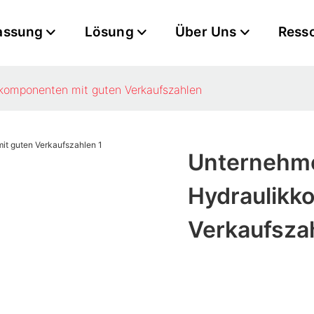
assung
Lösung
Über Uns
Ress
kkomponenten mit guten Verkaufszahlen
Unternehme
Hydraulikk
Verkaufsza