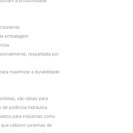
sionam a produtividade
nsistente.
 da embalagem.
ncia.
acionalmente, respaldada por
ra maximizar a durabilidade
bitais, são ideais para
de potência hidráulica
uados para indústrias como
s que utilizem sistemas de