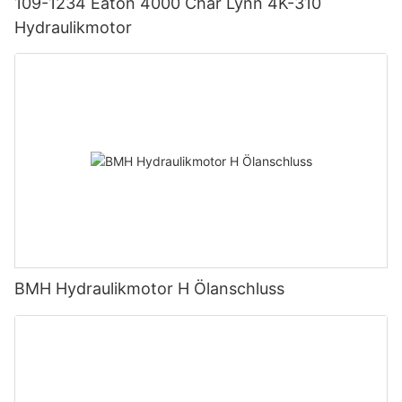
109-1234 Eaton 4000 Char Lynn 4K-310
Hydraulikmotor
BMH Hydraulikmotor H Ölanschluss