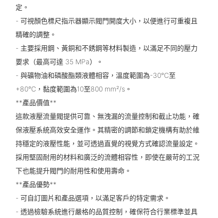
定。
- 可視顏色標尺指示器顯示閥門開度大小，以便進行可重複且
精確的調整。
- 主要採用鋼、黃銅和不銹鋼等材料製造，以滿足不同的壓力
要求（最高可達 35 MPa）。
- 與礦物油和磷酸酯類液體相容，溫度範圍為-30°C至
+80°C，黏度範圍為10至800 mm²/s。
**產品價值**
這款液壓流量閥提供可靠、無洩漏的流量控制和截止功能，確
保液壓系統高效安全運作。其精密的調節和鎖定機構有助於維
持穩定的液壓性能，並可透過直覺的視覺方式確認流量設定。
採用堅固耐用的材料和廣泛的流體相容性，即使在嚴苛的工況
下也能提升閥門的耐用性和使用壽命。
**產品優勢**
- 可自訂圖片和產品選項，以滿足客戶的特定需求。
- 透過檢驗系統進行嚴格的品質控制，確保符合行業標準並具