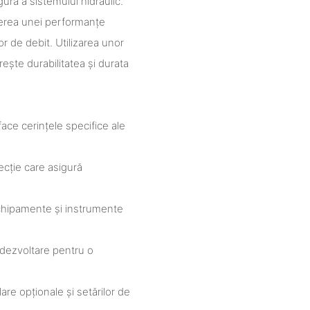
gură a sistemului hidraulic.
nerea unei performanțe
r de debit. Utilizarea unor
rește durabilitatea și durata
face cerințele specifice ale
pecție care asigură
echipamente și instrumente
 dezvoltare pentru o
talare opționale și setărilor de