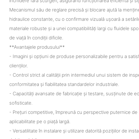
închidere fără scurgeri, asigurând funcționarea eficientă și si
Mecanismul său de reglare precisă și blocare ajută la menți
hidraulice constante, cu o confirmare vizuală ușoară a setărilo
materiale robuste și a unei compatibilități largi cu fluidele spo
de viață în condiții dificile.
**Avantajele produsului**
- Imagini și opțiuni de produse personalizabile pentru a satis
clienților.
- Control strict al calității prin intermediul unui sistem de ins
conformitatea și fiabilitatea standardelor industriale.
- Capacități avansate de fabricație și testare, susținute de 
sofisticate.
- Prețuri competitive, împreună cu perspective puternice de
aplicabilitate pe o piață largă.
- Versatilitate în instalare și utilizare datorită pozițiilor de ins