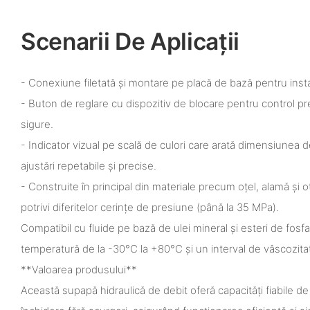
Scenarii De Aplicații
- Conexiune filetată și montare pe placă de bază pentru instal
- Buton de reglare cu dispozitiv de blocare pentru control prec
sigure.
- Indicator vizual pe scală de culori care arată dimensiunea d
ajustări repetabile și precise.
- Construite în principal din materiale precum oțel, alamă și o
potrivi diferitelor cerințe de presiune (până la 35 MPa).
Compatibil cu fluide pe bază de ulei mineral și esteri de fosfa
temperatură de la -30°C la +80°C și un interval de vâscozita
**Valoarea produsului**
Această supapă hidraulică de debit oferă capacități fiabile de 