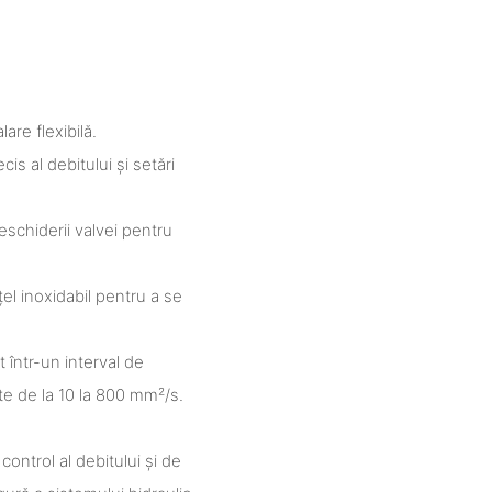
are flexibilă.
is al debitului și setări
eschiderii valvei pentru
țel inoxidabil pentru a se
t într-un interval de
te de la 10 la 800 mm²/s.
control al debitului și de