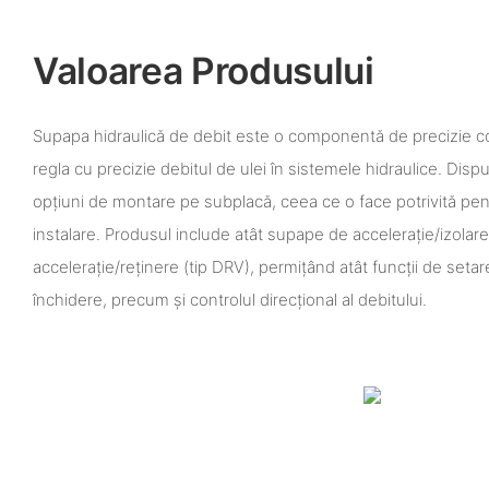
Valoarea Produsului
Supapa hidraulică de debit este o componentă de precizie c
regla cu precizie debitul de ulei în sistemele hidraulice. Disp
opțiuni de montare pe subplacă, ceea ce o face potrivită pent
instalare. Produsul include atât supape de accelerație/izolare
accelerație/reținere (tip DRV), permițând atât funcții de setare
închidere, precum și controlul direcțional al debitului.