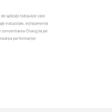
de aplicații hidraulice care
tilaje industriale, echipamente
ere concentrarea ChangJia pe
timizarea performanței