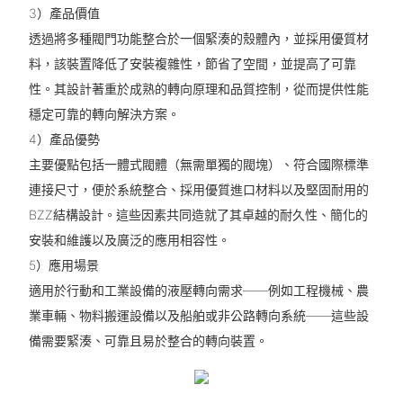
3）產品價值
透過將多種閥門功能整合於一個緊湊的殼體內，並採用優質材
料，該裝置降低了安裝複雜性，節省了空間，並提高了可靠
性。其設計著重於成熟的轉向原理和品質控制，從而提供性能
穩定可靠的轉向解決方案。
4）產品優勢
主要優點包括一體式閥體（無需單獨的閥塊）、符合國際標準
連接尺寸，便於系統整合、採用優質進口材料以及堅固耐用的
BZZ結構設計。這些因素共同造就了其卓越的耐久性、簡化的
安裝和維護以及廣泛的應用相容性。
5）應用場景
適用於行動和工業設備的液壓轉向需求——例如工程機械、農
業車輛、物料搬運設備以及船舶或非公路轉向系統——這些設
備需要緊湊、可靠且易於整合的轉向裝置。