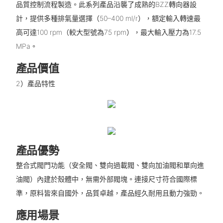
品質控制流程製造。此系列產品沿襲了成熟的BZZ轉向器設
計，提供多種排氣量選擇（50–400 ml/r），額定輸入轉速最
高可達100 rpm（較大型號為75 rpm），最大輸入壓力為17.5
MPa。
產品價值
2）產品特性
產品優勢
整合式閥門功能（安全閥、雙向過載閥、雙向加油閥和單向進
油閥）內建於殼體中，無需外部閥塊。連接尺寸符合國際標
準，原料皆來自國外，品質卓越，產品經久耐用且動力強勁。
應用場景