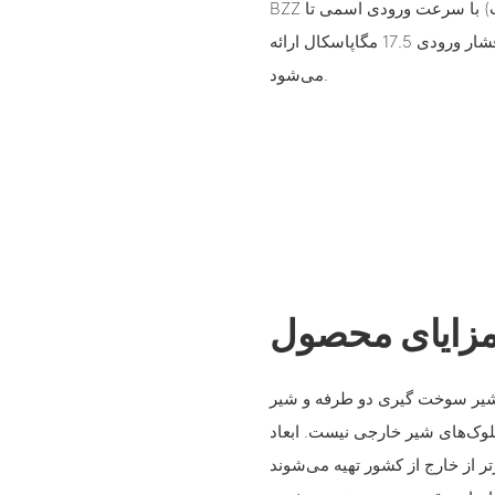
BZZ را به ارث برده و در حجم‌های مختلف (50 تا 400 میلی‌لیتر بر ساعت) با سرعت ورودی اسمی تا
100 دور در دقیقه (75 دور در دقیقه در اندازه‌های بزرگتر) و حداکثر فشار ورودی 17.5 مگاپاسکال ارائه
می‌شود.
زایای محصول
 شیر سوخت گیری دو طرفه و شیر
بلوک‌های شیر خارجی نیست. ابعاد
تر از خارج از کشور تهیه می‌شوند