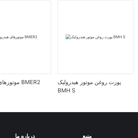
پورت روغن موتور هیدرولیک
موتورهای هیدرولیک BMER2
BMH S
منبع
درباره ما