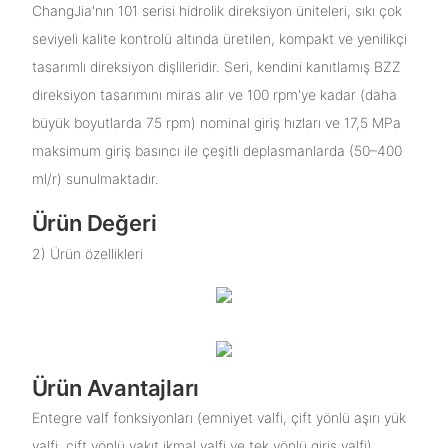
ChangJia'nın 101 serisi hidrolik direksiyon üniteleri, sıkı çok
seviyeli kalite kontrolü altında üretilen, kompakt ve yenilikçi
tasarımlı direksiyon dişlileridir. Seri, kendini kanıtlamış BZZ
direksiyon tasarımını miras alır ve 100 rpm'ye kadar (daha
büyük boyutlarda 75 rpm) nominal giriş hızları ve 17,5 MPa
maksimum giriş basıncı ile çeşitli deplasmanlarda (50–400
ml/r) sunulmaktadır.
Ürün Değeri
2) Ürün özellikleri
Ürün Avantajları
Entegre valf fonksiyonları (emniyet valfi, çift yönlü aşırı yük
valfi, çift yönlü yakıt ikmal valfi ve tek yönlü giriş valfi)