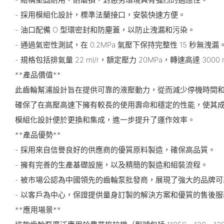
- 採用模組化設計，標準法蘭接口，安裝快速方便。
- 油口配備 O 型環密封和防塵蓋，以防止洩漏和污染。
- 通過氣密性測試，在 0.2MPa 氣壓下保持完整性 15 秒無洩漏
- 規格包括排氣量 22 ml/r，額定壓力 20MPa，轉速高達 3000 r
**產品價值**
此齒輪幫浦設計旨在提供可靠的液壓動力，從而減少停機時間
確保了在高壓高速下擁有較長的使用壽命和穩定的性能，使其
模組化設計便於更換和集成，進一步提升了運作效率。
**產品優勢**
- 採用來自信譽良好的供應商的優質原料製造，確保高品質。
- 擁有完善的生產基礎設施，以及精簡的製造和組裝流程。
- 被市場公認為中國領先的齒輪泵批發商，展現了強大的品牌
- 以客戶為中心，保證提供量身訂製的解決方案和優質的售後服
**應用場景**