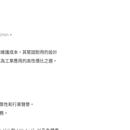
。
/min。
和維護成本。其堅固耐用的設計
成為工業應用的高性價比之選。
可靠性和行業聲譽。
務。