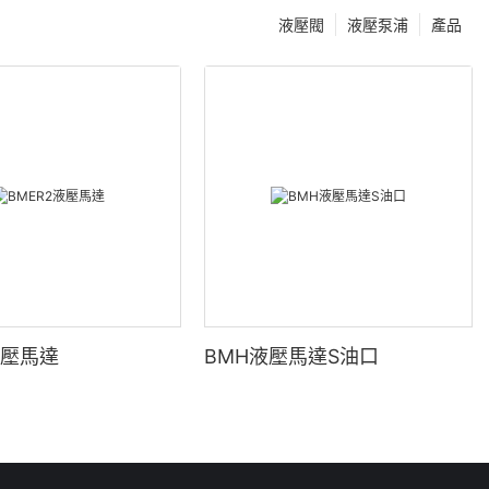
液壓閥
液壓泵浦
產品
液壓馬達
BMH液壓馬達S油口