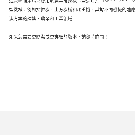
這款齒輪泵廣泛應用於農業拖拉機（型號包括 118ES、128、138 4
型機械，例如挖掘機、土方機械和起重機。其對不同機械的適
決方案的建築、農業和工業領域。
---
如果您需要更簡潔或更詳細的版本，請隨時詢問！