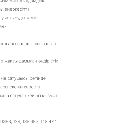
қысым мен жылдамдық
ы өнеркәсіптік
н ауыстыруды және
ады.
 жоғары сапалы шикізаттан
ар жақсы дамыған өндірістік
рме сатушысы ретінде
ары екенін көрсетті.
аша сатудан кейінгі қызмет
8ES, 128, 138 4ES, 148 4×4