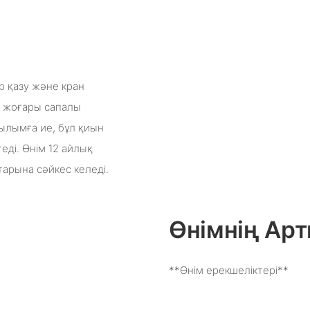
р қазу және кран
н жоғары сапалы
рылымға ие, бұл қиын
еді. Өнім 12 айлық
тарына сәйкес келеді.
Өнімнің А
**Өнім ерекшеліктері**