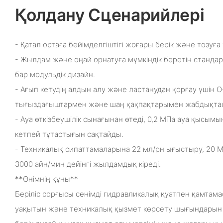
Қолдану Сценарийлері
- Қатал ортаға бейімделгіштігі жоғары берік және тозуға 
- Жылдам және оңай орнатуға мүмкіндік беретін станда
бар модульдік дизайн.
- Ағып кетудің алдын алу және ластанудан қорғау үшін O
тығыздағыштармен және шаң қақпақтарымен жабдықтал
- Ауа өткізбеушілік сынағынан өтеді, 0,2 МПа ауа қысым
кетпей тұтастығын сақтайды.
- Техникалық сипаттамаларына 22 мл/рн ығыстыру, 20
3000 айн/мин дейінгі жылдамдық кіреді.
**Өнімнің құны**
Беріліс сорғысы сенімді гидравликалық қуатпен қамтама
уақытын және техникалық қызмет көрсету шығындарын 