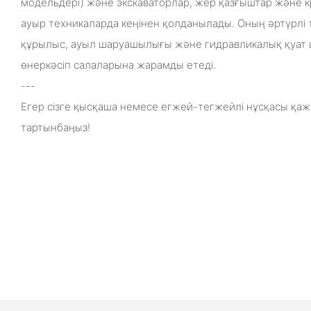
модельдері) және экскаваторлар, жер қазғыштар және к
ауыр техникаларда кеңінен қолданылады. Оның әртүрлі 
құрылыс, ауыл шаруашылығы және гидравликалық қуат 
өнеркәсіп салаларына жарамды етеді.
---
Егер сізге қысқаша немесе егжей-тегжейлі нұсқасы қаж
тартынбаңыз!