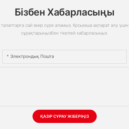
Бізбен Хабарласыңы
талаптарға сай өмір сүре аламыз. Қосымша ақпарат алу үшін 
сұрақтарыңызбен тікелей хабарласыңыз.
Электрондық Пошта
ҚАЗІР СҰРАУ ЖІБЕРІҢІЗ