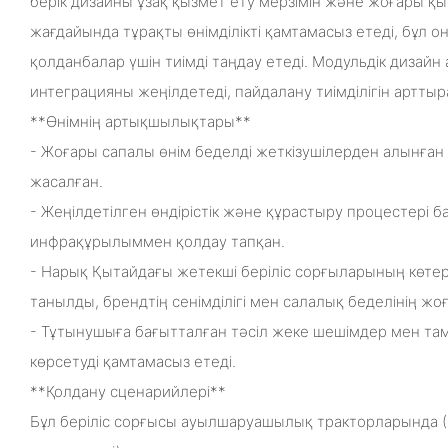
берік дизайны ұзақ қызмет ету мерзімін және жоғары 
жағдайында тұрақты өнімділікті қамтамасыз етеді, бұл он
қолданбалар үшін тиімді таңдау етеді. Модульдік дизай
интеграцияны жеңілдетеді, пайдалану тиімділігін арттыр
**Өнімнің артықшылықтары**
- Жоғары сапалы өнім беделді жеткізушілерден алынған
жасалған.
- Жеңілдетілген өндірістік және құрастыру процестері б
инфрақұрылыммен қолдау тапқан.
- Нарық Қытайдағы жетекші беріліс сорғыларының көте
танылды, брендтің сенімділігі мен салалық беделінің жоғ
- Тұтынушыға бағытталған тәсіл жеке шешімдер мен там
көрсетуді қамтамасыз етеді.
**Қолдану сценарийлері**
Бұл беріліс сорғысы ауылшаруашылық тракторларында (11