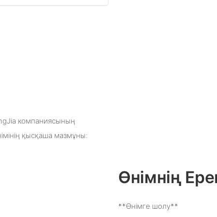
angJia компаниясының
імінің қысқаша мазмұны:
Өнімнің Ере
**Өнімге шолу**