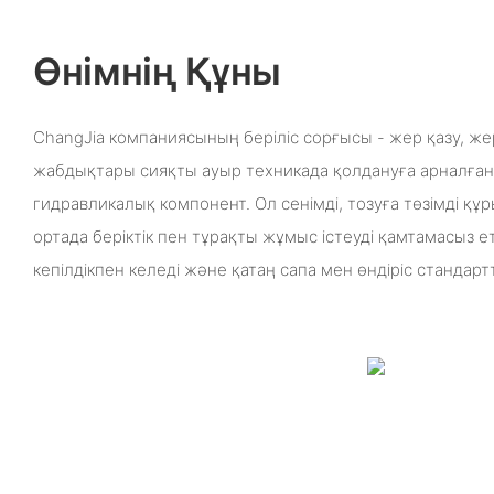
Өнімнің Құны
ChangJia компаниясының беріліс сорғысы - жер қазу, же
жабдықтары сияқты ауыр техникада қолдануға арналға
гидравликалық компонент. Ол сенімді, тозуға төзімді құ
ортада беріктік пен тұрақты жұмыс істеуді қамтамасыз ет
кепілдікпен келеді және қатаң сапа мен өндіріс стандарт