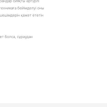
рандар сияқты әртүрлі
техникаға бейімделуі оны
шешімдерін қажет ететін
ет болса, сұраудан