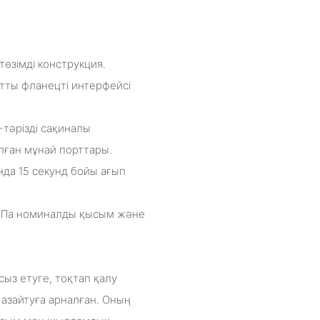
төзімді конструкция.
ртты фланецті интерфейсі
-тәрізді сақиналы
ған мұнай порттары.
ында 15 секунд бойы ағып
 МПа номиналды қысым және
сыз етуге, тоқтап қалу
азайтуға арналған. Оның