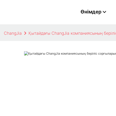
Өнімдер
ChangJia
Қытайдағы ChangJia компаниясының беріл