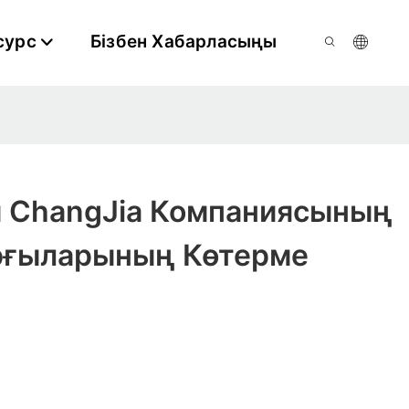
сурс
Бізбен Хабарласыңы
 ChangJia Компаниясының
орғыларының Көтерме