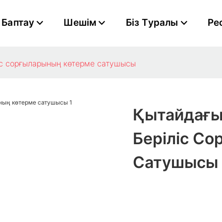
Баптау
Шешім
Біз Туралы
Ре
іс сорғыларының көтерме сатушысы
Қытайдағы
Беріліс С
Сатушысы