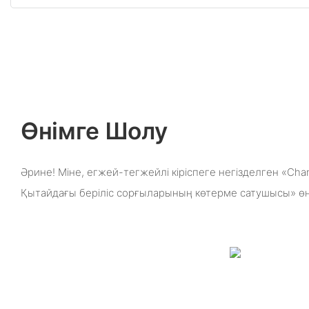
Өнімге Шолу
Әрине! Міне, егжей-тегжейлі кіріспеге негізделген «Ch
Қытайдағы беріліс сорғыларының көтерме сатушысы» өн