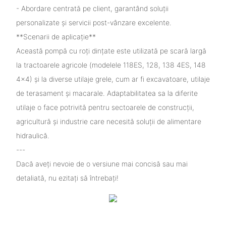
- Abordare centrată pe client, garantând soluții
personalizate și servicii post-vânzare excelente.
**Scenarii de aplicație**
Această pompă cu roți dințate este utilizată pe scară largă
la tractoarele agricole (modelele 118ES, 128, 138 4ES, 148
4×4) și la diverse utilaje grele, cum ar fi excavatoare, utilaje
de terasament și macarale. Adaptabilitatea sa la diferite
utilaje o face potrivită pentru sectoarele de construcții,
agricultură și industrie care necesită soluții de alimentare
hidraulică.
---
Dacă aveți nevoie de o versiune mai concisă sau mai
detaliată, nu ezitați să întrebați!