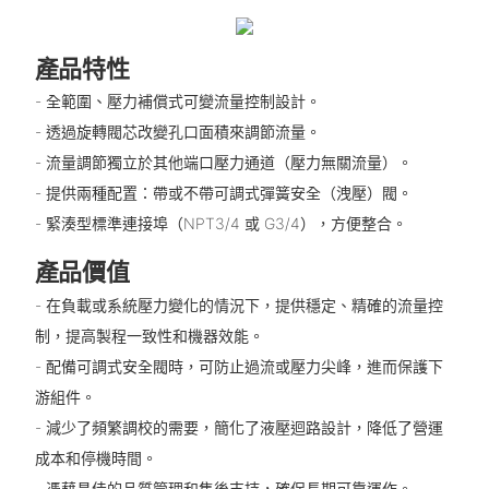
產品特性
- 全範圍、壓力補償式可變流量控制設計。
- 透過旋轉閥芯改變孔口面積來調節流量。
- 流量調節獨立於其他端口壓力通道（壓力無關流量）。
- 提供兩種配置：帶或不帶可調式彈簧安全（洩壓）閥。
- 緊湊型標準連接埠（NPT3/4 或 G3/4），方便整合。
產品價值
- 在負載或系統壓力變化的情況下，提供穩定、精確的流量控
制，提高製程一致性和機器效能。
- 配備可調式安全閥時，可防止過流或壓力尖峰，進而保護下
游組件。
- 減少了頻繁調校的需要，簡化了液壓迴路設計，降低了營運
成本和停機時間。
- 憑藉昌佳的品質管理和售後支持，確保長期可靠運作。