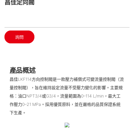
昌佳定向閥
詢問
產品概述
昌佳LKF114方向控制閥是一款壓力補償式可變流量控制閥（流
量控制閥），旨在維持設定流量不受壓力變化的影響。主要規
格：油口NPT3/4或G3/4，流量範圍為0–114 L/min，最大工
作壓力0–21 MPa。採用優質原料，並在嚴格的品質保證系統
下生產。