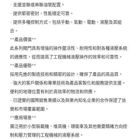
- 支援並聯或串聯油管配置。
- 提供緊密密封，性能穩定可靠。
- 提供多種控制方式，包括手動、氣動、電動、液壓及其組
合。
**產品價值**
此系列閥門具有增強的操作靈活性、耐用性和對各種液壓系統
的適應性，從而提高了工程機械液壓操作的效率和可靠性。
**產品優勢**
採用先進的製造技術和精密的設計，確保了產品的高品質。
- 強大的客戶關係和專業技術為產品客製化和服務提供支援。
便利的地理位置有利於高效率的物流和供應。
- 已證實的國際銷售業績以及與業內知名企業的合作保證了信
譽和市場覆蓋範圍。
**應用場景**
廣泛用於小型裝載機、堆高機、環衛車及其他需要精確方向控
制和壓力管理的工程機械的液壓系統。