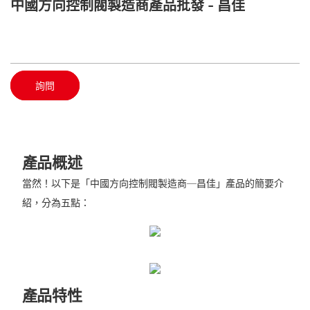
中國方向控制閥製造商產品批發 - 昌佳
詢問
產品概述
當然！以下是「中國方向控制閥製造商—昌佳」產品的簡要介
紹，分為五點：
產品特性