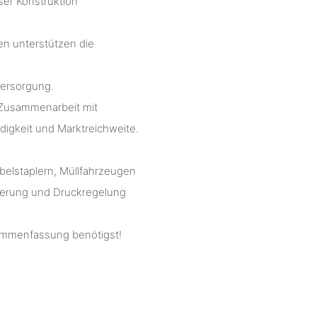
iser Konstruktion
n unterstützen die
Versorgung.
e Zusammenarbeit mit
igkeit und Marktreichweite.
abelstaplern, Müllfahrzeugen
uerung und Druckregelung
sammenfassung benötigst!