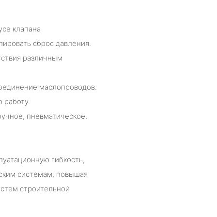
усе клапана
лировать сброс давления.
тствия различным
оединение маслопроводов.
 работу.
учное, пневматическое,
луатационную гибкость,
еским системам, повышая
истем строительной