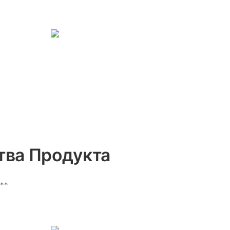
ва Продукта
**