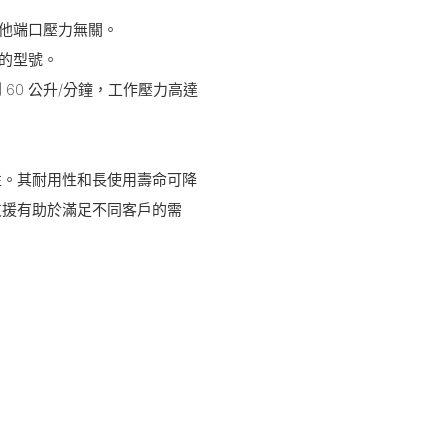
其他端口壓力無關。
閥的型號。
 到 60 公升/分鐘，工作壓力高達
性。其耐用性和長使用壽命可降
支援有助於滿足不同客戶的需