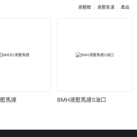
液壓閥
液壓泵浦
產品
液壓馬達
BMH液壓馬達S油口