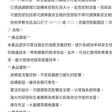
- 它透過調節閥芯旋轉來控制孔徑大小，從而控制流量，而與
- 可選型號包括帶可調彈簧安全閥的型號和不帶可調彈簧安全
- 技術參數包括油口尺寸 NPT1/2 或 G1/2，流量控制範圍從 0
21 兆帕。
**產品價值**
本產品提供可靠且穩定的液壓流量控制，提升系統效率與安全
低維護成本，帶來顯著的經濟效益。此外，可自訂選項和專業
求，最大限度地提高營運效率。
**產品優勢**
- 高精度流量控制，不受負載壓力變化的影響。
- 結構堅固，確保長期可靠性。
- 靈活的設計，可選擇是否配備安全閥，以增強系統保護。
- 強大的研發和生產團隊為客製化和高效合作提供支援。
- 庫存充足，大量購買價格優惠。