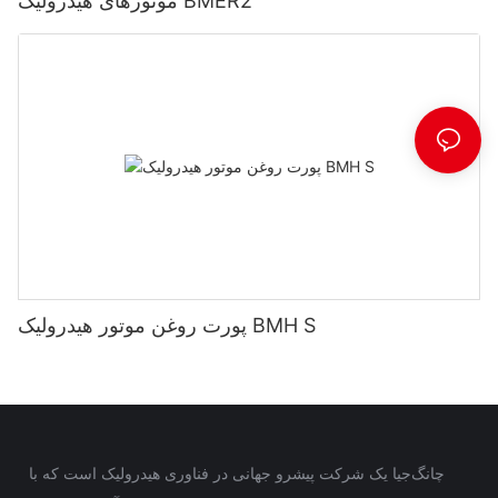
موتورهای هیدرولیک BMER2
پورت روغن موتور هیدرولیک BMH S
چانگ‌جیا یک شرکت پیشرو جهانی در فناوری هیدرولیک است که با