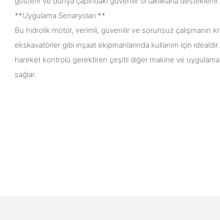
gösterir ve dünya çapındaki güvenilir ortaklıklarla desteklenir.
**Uygulama Senaryoları:**
Bu hidrolik motor, verimli, güvenilir ve sorunsuz çalışmanın kr
ekskavatörler gibi inşaat ekipmanlarında kullanım için idealdir
hareket kontrolü gerektiren çeşitli diğer makine ve uygulama
sağlar.