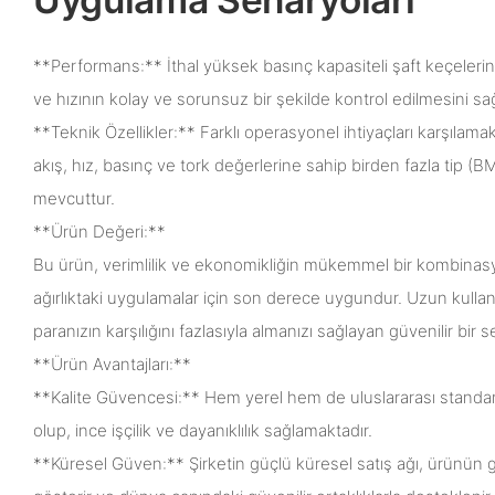
**Performans:** İthal yüksek basınç kapasiteli şaft keçeleri
ve hızının kolay ve sorunsuz bir şekilde kontrol edilmesini sağ
**Teknik Özellikler:** Farklı operasyonel ihtiyaçları karşılam
akış, hız, basınç ve tork değerlerine sahip birden fazla tip 
mevcuttur.
**Ürün Değeri:**
Bu ürün, verimlilik ve ekonomikliğin mükemmel bir kombina
ağırlıktaki uygulamalar için son derece uygundur. Uzun kullan
paranızın karşılığını fazlasıyla almanızı sağlayan güvenilir bir s
**Ürün Avantajları:**
**Kalite Güvencesi:** Hem yerel hem de uluslararası standart
olup, ince işçilik ve dayanıklılık sağlamaktadır.
**Küresel Güven:** Şirketin güçlü küresel satış ağı, ürünün gü