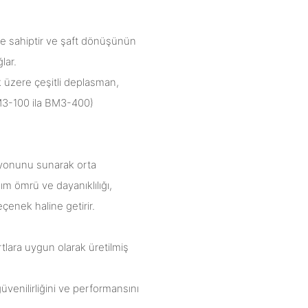
ne sahiptir ve şaft dönüşünün
lar.
ak üzere çeşitli deplasman,
(BM3-100 ila BM3-400)
syonunu sunarak orta
ım ömrü ve dayanıklılığı,
eçenek haline getirir.
lara uygun olarak üretilmiş
venilirliğini ve performansını