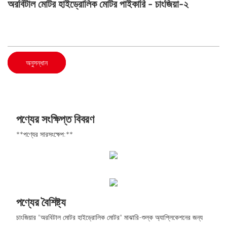
অরবিটাল মোটর হাইড্রোলিক মোটর পাইকারি - চাংজিয়া-২
অনুসন্ধান
পণ্যের সংক্ষিপ্ত বিবরণ
**পণ্যের সারসংক্ষেপ:**
পণ্যের বৈশিষ্ট্য
চাংজিয়ার "অরবিটাল মোটর হাইড্রোলিক মোটর" মাঝারি-শুল্ক অ্যাপ্লিকেশনের জন্য