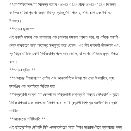
**স্পেসিফিকেশন:** বিভিন্ন ধরণের (BM3-100 থেকে BM3-400) বিভিন্ন
কার্যক্ষম চাহিদা পূরণের জন্য বিভিন্ন স্থানচ্যুতি, প্রবাহ, গতি, চাপ এবং টর্ক সহ
উপলব্ধ।
**পণ্যের মূল্য:**
এই পণ্যটি দক্ষতা এবং সাশ্রয়ের এক চমৎকার সমন্বয় প্রদান করে, যা এটিকে মাঝারি-
শুল্ক ব্যবহারের জন্য অত্যন্ত উপযুক্ত করে তোলে। এর দীর্ঘ কার্যকরী জীবনকাল এবং
স্থায়িত্ব এটিকে একটি নির্ভরযোগ্য পছন্দ করে তোলে, যা অর্থের বিনিময়ে মূল্য নিশ্চিত
করে।
**পণ্যের সুবিধা:**
**গুণমানের নিশ্চয়তা:** দেশীয় এবং আন্তর্জাতিক উভয় মান মেনে উৎপাদিত, সূক্ষ্ম
কারুশিল্প এবং স্থায়িত্ব নিশ্চিত করে।
**বিশ্বব্যাপী আস্থা:** কোম্পানির শক্তিশালী বিশ্বব্যাপী বিক্রয় নেটওয়ার্ক পণ্যটির
নির্ভরযোগ্যতা এবং কর্মক্ষমতা নির্দেশ করে, যা বিশ্বব্যাপী বিশ্বস্ত অংশীদারিত্ব দ্বারা
সমর্থিত।
**আবেদনের পরিস্থিতি:**
এই হাইড্রোলিক মোটরটি মিনি এক্সকাভেটরের মতো নির্মাণ সরঞ্জামগুলিতে ব্যবহারের জন্য