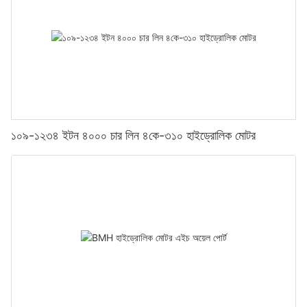
১০৯-১২৩৪ ইটন ৪০০০ চার লিন ৪কে-৩১০ হাইড্রোলিক মোটর