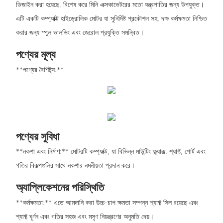
ডিজাইন করা হয়েছে, বিশেষ করে মিনি এক্সকাভেটরের মতো যন্ত্রপাতির জন্য উপযুক্ত।
এটি একটি কম্প্যাক্ট হাইড্রোলিক মোটর যা সুনির্দিষ্ট প্রকৌশল সহ, দক্ষ কর্মক্ষমতা নিশ্চিত
করার জন্য স্পুল ভালভিং এবং জেরোল প্রযুক্তি সমন্বিত।
পণ্যের মূল্য
**পণ্যের বৈশিষ্ট্য:**
পণ্যের সুবিধা
**নকশা এবং নির্মাণ:** মোটরটি কম্প্যাক্ট, যা বিভিন্ন মাউন্টিং ফ্ল্যাঞ্জ, শ্যাফ্ট, পোর্ট এবং
গতির বিকল্পগুলির সাথে নকশার নমনীয়তা প্রদান করে।
অ্যাপ্লিকেশনের পরিস্থিতি
**কর্মক্ষমতা:** এতে আমদানি করা উচ্চ-চাপ ক্ষমতা সম্পন্ন শ্যাফ্ট সিল রয়েছে এবং
শ্যাফ্ট ঘূর্ণন এবং গতির সহজ এবং মসৃণ নিয়ন্ত্রণের অনুমতি দেয়।