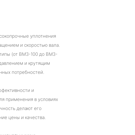
ысокопрочные уплотнения
ащением и скоростью вала.
типы (от BM3-100 до BM3-
 давлением и крутящим
нных потребностей.
ффективности и
ля применения в условиях
чность делают его
ие цены и качества.