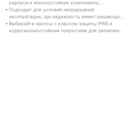
корпуса и износостойкие компоненты,
позволяющие использовать устройство в
Подходит для условий непрерывной
суровых условиях, таких как горнодобывающая
эксплуатации, где надежность имеет решающее
промышленность, сельское хозяйство и морские
значение, например, на производственных
Выбирайте насосы с классом защиты IP68 и
операции.
предприятиях, работающих круглосуточно, или в
коррозионностойким покрытием для увеличения
гидравлических системах экскаваторов.
срока службы в пыльных или влажных условиях.