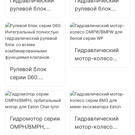
Гидравлический
Гидравлический
рулевой блок
рулевой блок
серии 101
серии 101S/OSPC
Гидравлический
мотор-колесо
OMPW/BMPW для
Рулевой блок
белой серии WP
серии 060.
Интегральный
полностью
гидравлический
рулевой блок со
всеми
Гидромотор серии
Гидравлический
комбинированны
OMPH/BMPH,
мотор-колесо
ми функциями
орбитальный
серии BM3 для