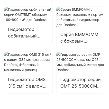
болтовым
Danfoss
монтажным
фланцем,
орбитальный
мотор для Danfoss
Гидромотор
Серия BMM/OMM
орбитальный
с боковым
серии OMT/BMT
масляным
объемом 160–800
портом,
см³ для Danfoss
орбитальный
гидромотор для
Danfoss
Гидромотор OMS
Гидромотор серии
315 см³ с валом
OMP 25-500CCM с
Ø32 мм для серии
валом Ø25 мм,
Danfoss, 4-
орбитальный
болтовый
мотор для Danfoss