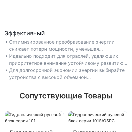
Эффективный
Оптимизированное преобразование энергии
снижает потери мощности, уменьшая
эксплуатационные расходы в таких областях
Идеально подходит для отраслей, уделяющих
применения, как гидравлические прессы и
приоритетное внимание устойчивому развитию,
системы перемещения материалов.
таких как экологически чистое производство
Для долгосрочной экономии энергии выбирайте
или автоматизированные логистические
устройства с высокой объемной
системы.
эффективностью (более 90%) и низким
тепловыделением.
Сопутствующие Товары