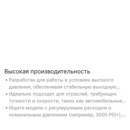
Высокая производительность
Разработан для работы в условиях высокого
давления, обеспечивая стабильную выходную
мощность для требовательных промышленных
Идеально подходит для отраслей, требующих
применений, таких как тяжелая техника и
точности и скорости, таких как автомобильные
производственное оборудование.
сборочные линии и производство строительной
Ищите модели с регулируемым расходом и
техники.
номинальным давлением (например, 3000 PSI+),
чтобы соответствовать конкретным
эксплуатационным потребностям.