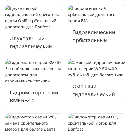
клапанов.
мотор для Eaton
мини-экскаватора
Char-lynn
Eaton
Гидравлический
Двухвальный
орбитальный
гидравлический
двигатель серии
двигатель серии
BMJ
OMR,
орбитальный
двигатель для
Danfoss
Сменный
Гидромотор серии
гидравлический
BMER-2 с
мотор серии WP
орбитальным
50-400 куб. см/об.
колесным
для белого типа
двигателем для