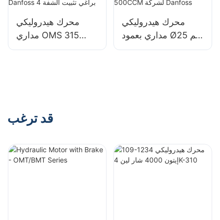
محرك هيدروليكي
محرك هيدروليكي
مداري بعمود Ø25 مم
مداري OMS 315
من سلسلة OMP 25-
سم³ بقطر 32 مم
500CCM لشركة
لسلسلة Danfoss 4
Danfoss
براغي تثبيت الشفة
قد ترغب