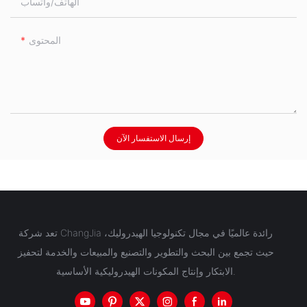
الهاتف/واتساب
المحتوى
إرسال الاستفسار الآن
تعد شركة ChangJia رائدة عالميًا في مجال تكنولوجيا الهيدروليك،
حيث تجمع بين البحث والتطوير والتصنيع والمبيعات والخدمة لتحفيز
الابتكار وإنتاج المكونات الهيدروليكية الأساسية.