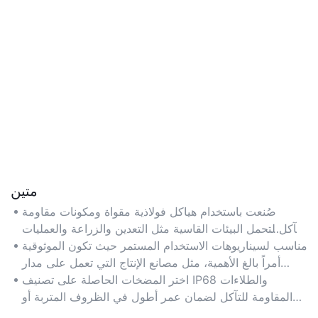
متين
صُنعت باستخدام هياكل فولاذية مقواة ومكونات مقاومة
للتآكل لتحمل البيئات القاسية مثل التعدين والزراعة والعمليات
البحرية.
مناسب لسيناريوهات الاستخدام المستمر حيث تكون الموثوقية
أمراً بالغ الأهمية، مثل مصانع الإنتاج التي تعمل على مدار
الساعة طوال أيام الأسبوع أو الأنظمة الهيدروليكية في
اختر المضخات الحاصلة على تصنيف IP68 والطلاءات
الحفارات.
المقاومة للتآكل لضمان عمر أطول في الظروف المتربة أو
الرطبة.