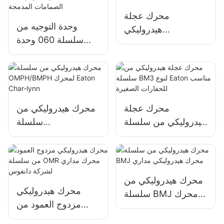
محرك عجلة
وحدة التوجيه من
هيدروليكي
سلسلة 060 وحدة
OMPW/BMPW
توجيه هيدروليكية كاملة
لسلسلة WP البيضاء
متكاملة مع جميع
وظائف الصمامات
المدمجة
محرك عجلة
محرك هيدروليكي من
هيدروليكي من سلسلة
سلسلة
BM3 لنوع Eaton
OMPH/BMPH
مناسب للحفارات
لمحرك Eaton Char-
الصغيرة
lynn
محرك هيدروليكي من
محرك هيدروليكي
سلسلة BMJ محرك
مزدوج العمود من
هيدروليكي مداري
سلسلة OMR محرك