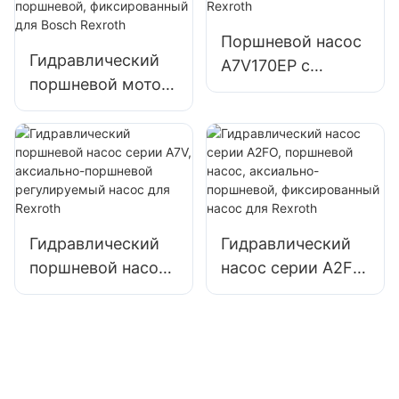
клапанов
Поршневой насос
Гидравлический
A7V170EP с
поршневой мотор
переменным
A2FE 90/61W,
рабочим объемом
аксиально-
для Rexroth
поршневой,
фиксированный
для Bosch Rexroth
Гидравлический
Гидравлический
поршневой насос
насос серии A2FO,
серии A7V,
поршневой насос,
аксиально-
аксиально-
поршневой
поршневой,
регулируемый
фиксированный
насос для Rexroth
насос для Rexroth