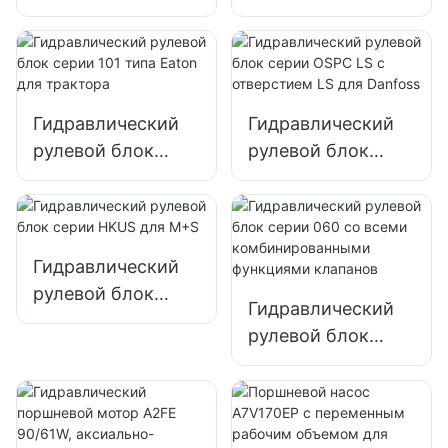
OSPC 100 ON для
серии 101S/OSPC
Danfoss 150N1095
для Danfoss
Гидравлический
Гидравлический
рулевой блок
рулевой блок
серии 101 типа
серии OSPC LS с
Eaton для
отверстием LS
трактора
для Danfoss
Гидравлический
рулевой блок
Гидравлический
серии HKUS для
рулевой блок
M+S
серии 060 со
всеми
комбинированны
ми функциями