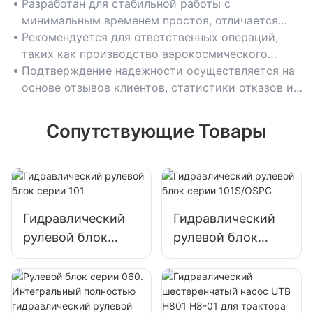
Разработан для стабильной работы с
минимальным временем простоя, отличается
надежными уплотнениями и передовыми
Рекомендуется для ответственных операций,
системами терморегулирования.
таких как производство аэрокосмического
оборудования, горнодобывающей техники и
Подтверждение надежности осуществляется на
непрерывных производственных процессов.
основе отзывов клиентов, статистики отказов и
соответствия отраслевым стандартам
(например, ANSI).
Сопутствующие Товары
Гидравлический
Гидравлический
рулевой блок
рулевой блок
серии 101
серии 101S/OSPC