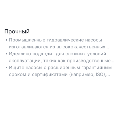
Прочный
Промышленные гидравлические насосы
изготавливаются из высококачественных
материалов, таких как армированная сталь и
Идеально подходит для сложных условий
коррозионностойкие сплавы, что обеспечивает
эксплуатации, таких как производственные
их долговременную работу при интенсивной
предприятия, строительные площадки и объекты,
Ищите насосы с расширенным гарантийным
эксплуатации.
где используется тяжелая техника.
сроком и сертификатами (например, ISO),
гарантирующими долговечность.