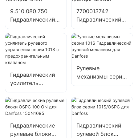
Deere
9.510.080.750
7700013742
1204/1354/6110B
Гидравлический
Гидравлический
шестеренчатый
шестеренчатый
насос для
насос для
тракторов Valmet
трактора
RENAULT
Рулевые
Гидравлический
механизмы серии
усилитель
101S
рулевого
Гидравлический
управления серии
рулевой механизм
101S с
для Danfoss
предохранительн
ым клапаном
Гидравлические
Гидравлический
рулевые блоки
рулевой блок