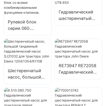
Гидравлический
шестеренчатый
Рулевой блок
насос UTB H801
серии 060.
H8-01 для
Интегральный
трактора UTB 650
полностью
гидравлический
рулевой блок со
всеми
RE73947 RE72058
комбинированны
Шестеренчатый
Гидравлический
ми функциями
насос, большой
шестеренчатый
клапанов.
тандемный
насос для
гидравлический
трактора John
насос SJ21032 для
Deere
трактора John