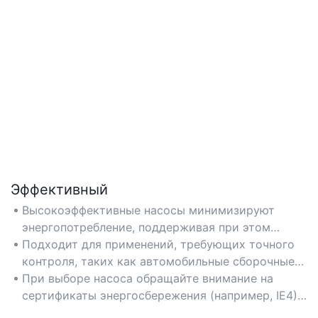
Эффективный
Высокоэффективные насосы минимизируют
энергопотребление, поддерживая при этом
оптимальное давление и расход, что снижает
Подходит для применений, требующих точного
эксплуатационные расходы.
контроля, таких как автомобильные сборочные
линии или автоматизированные
При выборе насоса обращайте внимание на
производственные системы.
сертификаты энергосбережения (например, IE4)
и показатели гидравлической эффективности.