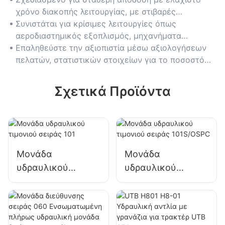
χρόνο διακοπής λειτουργίας, με στιβαρές
σφραγίδες και προηγμένα συστήματα θερμικής
Συνιστάται για κρίσιμες λειτουργίες όπως
διαχείρισης.
αεροδιαστημικός εξοπλισμός, μηχανήματα
εξόρυξης και συνεχείς διαδικασίες παραγωγής.
Επαληθεύστε την αξιοπιστία μέσω αξιολογήσεων
πελατών, στατιστικών στοιχείων για το ποσοστό
αποτυχιών και συμμόρφωσης με τα πρότυπα του
κλάδου (π.χ., ANSI).
Σχετικά Προϊόντα
Μονάδα
Μονάδα
υδραυλικού
υδραυλικού
τιμονιού σειράς 101
τιμονιού σειράς
101S/OSPC