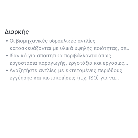
Διαρκής
Οι βιομηχανικές υδραυλικές αντλίες
κατασκευάζονται με υλικά υψηλής ποιότητας, όπως
ενισχυμένο χάλυβα και κράματα ανθεκτικά στη
Ιδανικό για απαιτητικά περιβάλλοντα όπως
διάβρωση, εξασφαλίζοντας μακροπρόθεσμη
εργοστάσια παραγωγής, εργοτάξια και εργασίες
απόδοση υπό βαριά χρήση.
βαρέων μηχανημάτων.
Αναζητήστε αντλίες με εκτεταμένες περιόδους
εγγύησης και πιστοποιήσεις (π.χ. ISO) για να
εγγυηθείτε την ανθεκτικότητα.