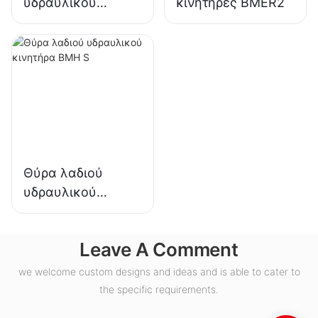
υδραυλικού
κινητήρες BMER2
κινητήρα BMH H
Θύρα λαδιού
υδραυλικού
κινητήρα BMH S
Leave A Comment
we welcome custom designs and ideas and is able to cater to
the specific requirements.