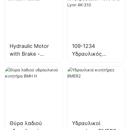
Hydraulic Motor
109-1234
with Brake -
Υδραυλικός
OMT/BMT Series
κινητήρας Eaton
4000 Char Lynn
4K-310
Θύρα λαδιού
Υδραυλικοί