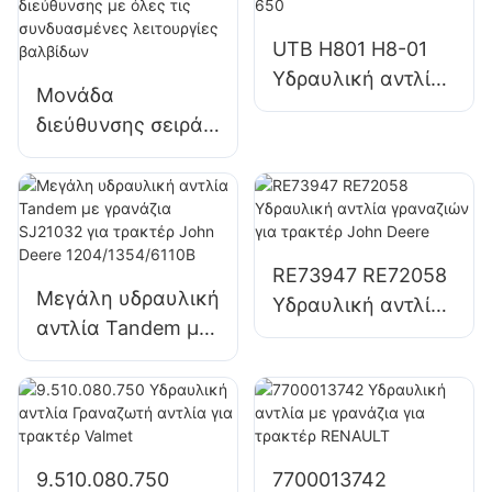
UTB H801 H8-01
Υδραυλική αντλία
Μονάδα
με γρανάζια για
διεύθυνσης σειράς
τρακτέρ UTB 650
060
Ενσωματωμένη
πλήρως υδραυλική
μονάδα
διεύθυνσης με
RE73947 RE72058
Μεγάλη υδραυλική
όλες τις
Υδραυλική αντλία
αντλία Tandem με
συνδυασμένες
γραναζιών για
γρανάζια SJ21032
λειτουργίες
τρακτέρ John
για τρακτέρ John
βαλβίδων
Deere
Deere
1204/1354/6110B
9.510.080.750
7700013742