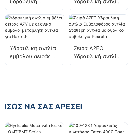
υδραυλική
Υδραυλική αντλία
εμβολοφόρος
μεταβλητής
σταθερή μηχανή
μετατόπισης
με αξονικό έμβολο
εμβολοφόρων
για Bosch Rexroth
αντλιών για
Rexroth
Υδραυλική αντλία
Σειρά A2FO
εμβόλου σειράς
Υδραυλική αντλία
A7V με αξονικό
Εμβολοφόρος
έμβολο,
αντλία Σταθερή
μεταβλητή αντλία
αντλία με αξονικό
για Rexroth
έμβολο για
Rexroth
ΊΣΩΣ ΝΑ ΣΑΣ ΑΡΈΣΕΙ