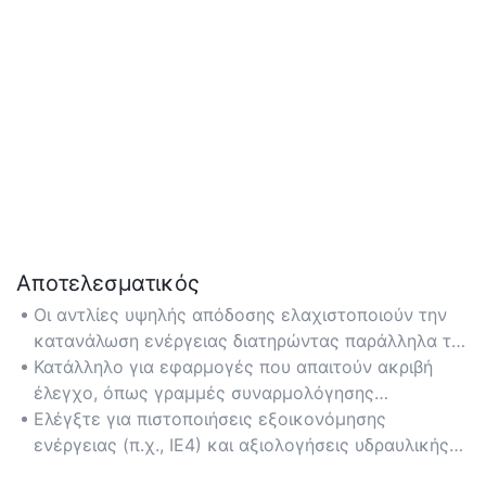
Αποτελεσματικός
Οι αντλίες υψηλής απόδοσης ελαχιστοποιούν την
κατανάλωση ενέργειας διατηρώντας παράλληλα τη
βέλτιστη πίεση και τους ρυθμούς ροής, μειώνοντας
Κατάλληλο για εφαρμογές που απαιτούν ακριβή
το λειτουργικό κόστος.
έλεγχο, όπως γραμμές συναρμολόγησης
αυτοκινήτων ή αυτοματοποιημένα συστήματα
Ελέγξτε για πιστοποιήσεις εξοικονόμησης
παραγωγής.
ενέργειας (π.χ., IE4) και αξιολογήσεις υδραυλικής
απόδοσης κατά την επιλογή αντλίας.