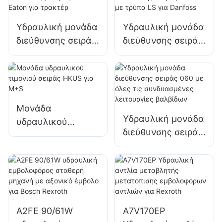
Υδραυλική μονάδα
Υδραυλική μονάδα
διεύθυνσης σειράς
διεύθυνσης σειράς
101 τύπου Eaton
OSPC LS με τρύπα
για τρακτέρ
LS για Danfoss
Μονάδα
Υδραυλική μονάδα
υδραυλικού
διεύθυνσης σειράς
τιμονιού σειράς
060 με όλες τις
HKUS για M+S
συνδυασμένες
λειτουργίες
βαλβίδων
A2FE 90/61W
A7V170EP