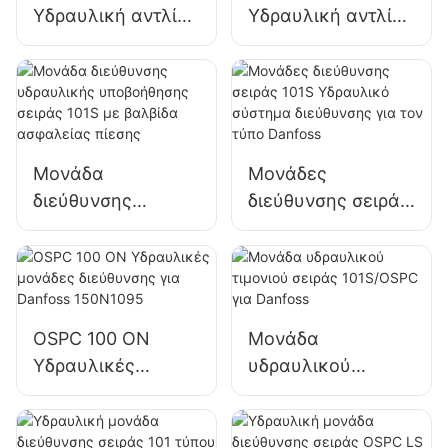
Υδραυλική αντλία
Υδραυλική αντλία
Γραναζωτή αντλία
με γρανάζια για
για τρακτέρ Valmet
τρακτέρ RENAULT
Μονάδα
Μονάδες
διεύθυνσης
διεύθυνσης σειράς
υδραυλικής
101S Υδραυλικό
υποβοήθησης
σύστημα
σειράς 101S με
διεύθυνσης για τον
βαλβίδα
τύπο Danfoss
ασφαλείας πίεσης
OSPC 100 ON
Μονάδα
Υδραυλικές
υδραυλικού
μονάδες
τιμονιού σειράς
διεύθυνσης για
101S/OSPC για
Danfoss 150N1095
Danfoss