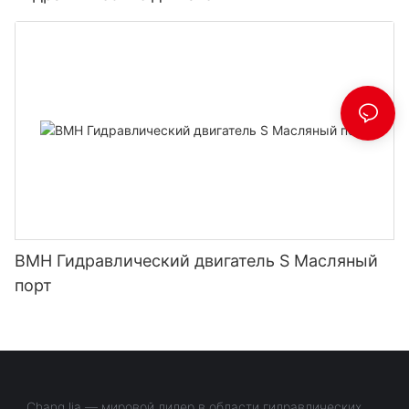
BMH Гидравлический двигатель S Масляный
порт
ChangJia — мировой лидер в области гидравлических