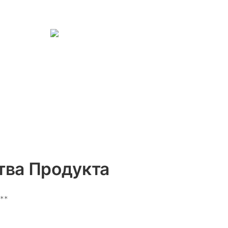
ва Продукта
**