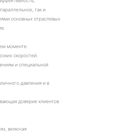
эффективность,
параллельное, так и
лями основных отраслевых
ие.
щем моменте.
соких скоростей.
ениям и специальной
зличного давления и в
чивающая доверие клиентов
ях, включая